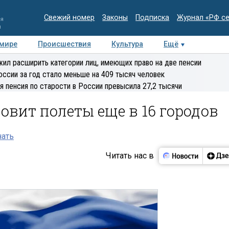
Свежий номер
Законы
Подписка
Журнал «РФ с
ия
и
 мире
Происшествия
Культура
Ещё
Медиацентр
Интервью
Колумнисты
Делова
ил расширить категории лиц, имеющих право на две пенсии
эксперт
оссии за год стало меньше на 409 тысяч человек
я пенсия по старости в России превысила 27,2 тысячи
овит полеты еще в 16 городов
нать
Читать нас в