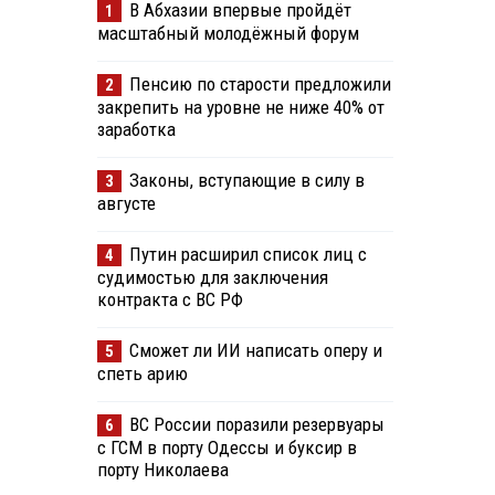
В Абхазии впервые пройдёт
1
масштабный молодёжный форум
Пенсию по старости предложили
2
закрепить на уровне не ниже 40% от
заработка
Законы, вступающие в силу в
3
августе
Путин расширил список лиц с
4
судимостью для заключения
контракта с ВС РФ
Сможет ли ИИ написать оперу и
5
спеть арию
ВС России поразили резервуары
6
с ГСМ в порту Одессы и буксир в
порту Николаева