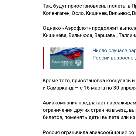
Так, будут приостановлены полеты в П
Копенгаген, Осло, Кишинев, Вильнюс, В
Однако «Аэрофлот» продолжит выполня
Кишинева, Вильнюса, Варшавы, Таллина
Число случаев за
России возросло 
Кроме того, приостановка коснулась и
и Самарканд — с 16 марта по 30 апреля
Авиакомпания предлагает пассажирам 
ограничения других стран на въезд, в
билетов, поменять даты вылета или и
Россия ограничила авиасообщение со 