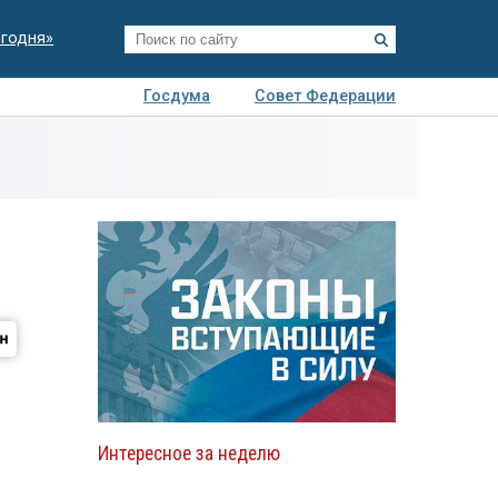
егодня»
Госдума
Совет Федерации
я
Авто
Недвижимость
Технологии
иза
Интересное за неделю