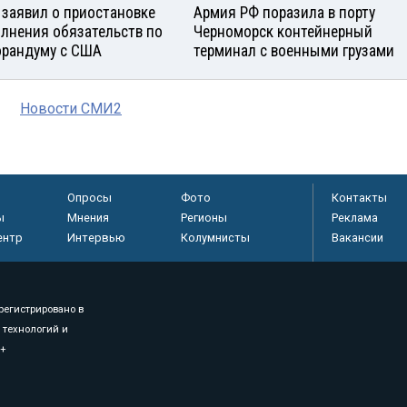
 заявил о приостановке
Армия РФ поразила в порту
лнения обязательств по
Черноморск контейнерный
рандуму с США
терминал с военными грузами
Новости СМИ2
Опросы
Фото
Контакты
ы
Мнения
Регионы
Реклама
ентр
Интервью
Колумнисты
Вакансии
регистрировано в
 технологий и
8+