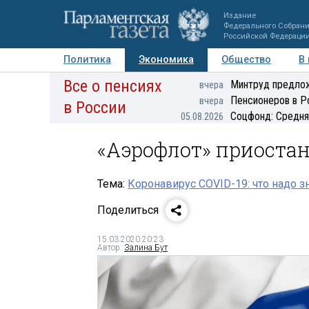
Издание
Федерального Собран
Российской Федераци
Политика
Экономика
Общество
В
Все о пенсиях
Фото
Авторы
Персоны
Мнения
Регионы
Минтруд предлож
вчера
Пенсионеров в Р
вчера
в России
Соцфонд: Средня
05.08.2026
«Аэрофлот» приостан
Тема:
Коронавирус COVID-19: что надо з
Поделиться
15.03.2020 20:23
Автор:
Залина Бут