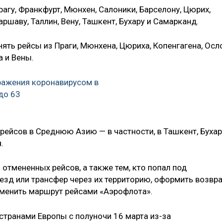
рагу, Франкфурт, Мюнхен, Салоники, Барселону, Цюрих,
аршаву, Таллин, Вену, Ташкент, Бухару и Самарканд.
ть рейсы из Праги, Мюнхена, Цюриха, Копенгагена, Осло
 и Вены.
ражения коронавирусом в
до 63
 рейсов в Среднюю Азию — в частности, в Ташкент, Бухар
.
отмененных рейсов, а также тем, кто попал под
ыезд или трансфер через их территорию, оформить возвр
зменить маршрут рейсами «Аэрофлота».
странами Европы с полуночи 16 марта из-за