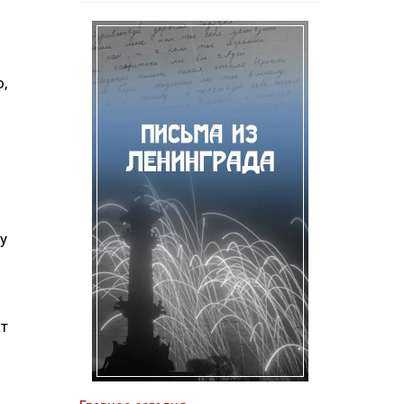
,
у
ат