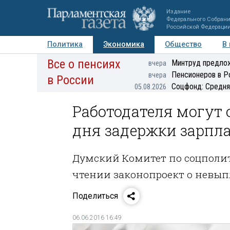
Издание
Федерального Собран
Российской Федераци
Политика
Экономика
Общество
В
Все о пенсиях
Фото
Авторы
Персоны
Мнения
Регионы
Минтруд предлож
вчера
Пенсионеров в Р
вчера
в России
Соцфонд: Средня
05.08.2026
Работодателя могут 
дня задержки зарпл
Думский Комитет по соцполи
чтении законопроект о невып
Поделиться
06.06.2016 16:49