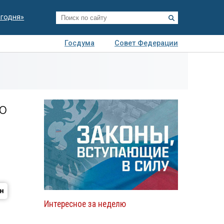
егодня»
Госдума
Совет Федерации
я
Авто
Недвижимость
Технологии
иза
о
Интересное за неделю