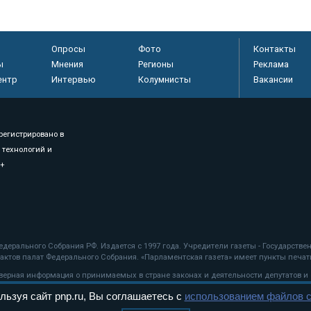
Опросы
Фото
Контакты
ы
Мнения
Регионы
Реклама
ентр
Интервью
Колумнисты
Вакансии
регистрировано в
 технологий и
8+
.
дерального Собрания РФ. Издается с 1997 года. Учредители газеты - Государств
ктов палат Федерального Собрания. «Парламентская газета» имеет пункты печати
оверная информация о принимаемых в стране законах и деятельности депутатов и
льзуя сайт pnp.ru, Вы соглашаетесь с
использованием файлов c
ехнологии