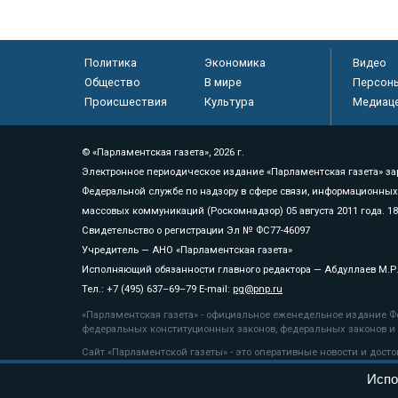
Политика
Экономика
Видео
Общество
В мире
Персон
Происшествия
Культура
Медиац
© «Парламентская газета», 2026 г.
Электронное периодическое издание «Парламентская газета» за
Федеральной службе по надзору в сфере связи, информационных
массовых коммуникаций (Роскомнадзор) 05 августа 2011 года. 1
Свидетельство о регистрации Эл № ФС77-46097
Учредитель — АНО «Парламентская газета»
Исполняющий обязанности главного редактора — Абдуллаев М.Р
Тел.: +7 (495) 637–69–79 E-mail:
pg@pnp.ru
«Парламентская газета» - официальное еженедельное издание Фе
федеральных конституционных законов, федеральных законов и а
Сайт «Парламентской газеты» - это оперативные новости и дост
«Парламентской газеты» активная ссылка на pnp.ru обязательна.
Испо
На информационном ресурсе применяются
рекомендательные т