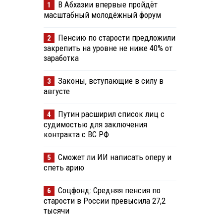
В Абхазии впервые пройдёт
1
масштабный молодёжный форум
Пенсию по старости предложили
2
закрепить на уровне не ниже 40% от
заработка
Законы, вступающие в силу в
3
августе
Путин расширил список лиц с
4
судимостью для заключения
контракта с ВС РФ
Сможет ли ИИ написать оперу и
5
спеть арию
Соцфонд: Средняя пенсия по
6
старости в России превысила 27,2
тысячи