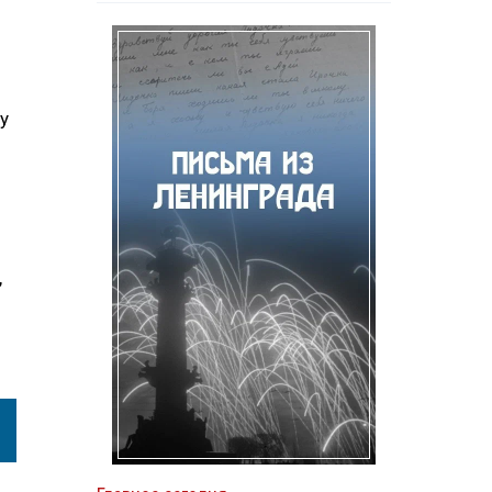
у
я
,