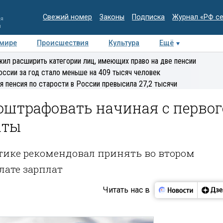
Свежий номер
Законы
Подписка
Журнал «РФ с
ия
и
 мире
Происшествия
Культура
Ещё
Медиацентр
Интервью
Колумнисты
Делова
ил расширить категории лиц, имеющих право на две пенсии
эксперт
оссии за год стало меньше на 409 тысяч человек
я пенсия по старости в России превысила 27,2 тысячи
оштрафовать начиная с первог
аты
тике рекомендовал принять во втором
лате зарплат
Читать нас в