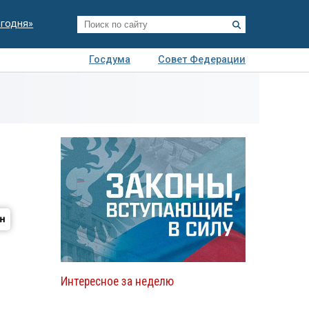
егодня»
Госдума
Совет Федерации
я
Авто
Недвижимость
Технологии
иза
Интересное за неделю