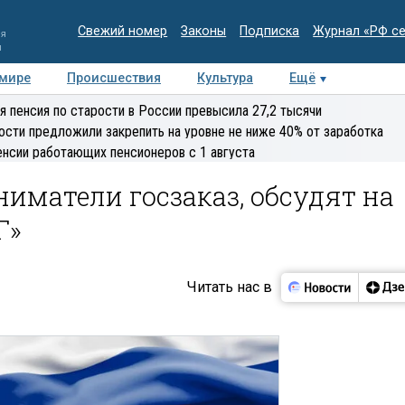
Свежий номер
Законы
Подписка
Журнал «РФ с
ия
и
 мире
Происшествия
Культура
Ещё
Медиацентр
Интервью
Колумнисты
Делова
я пенсия по старости в России превысила 27,2 тысячи
эксперт
ости предложили закрепить на уровне не ниже 40% от заработка
енсии работающих пенсионеров с 1 августа
иматели госзаказ, обсудят на
Г»
Читать нас в