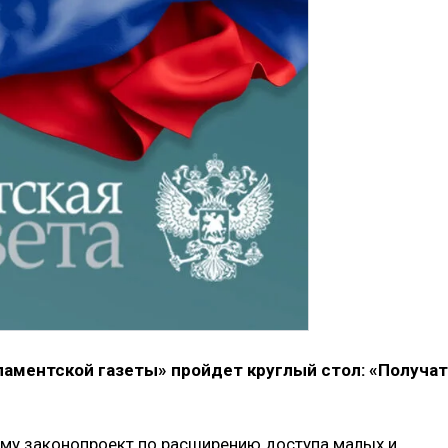
рламентской газеты» пройдет круглый стол: «Получат
уму законопроект по расширению доступа малых и