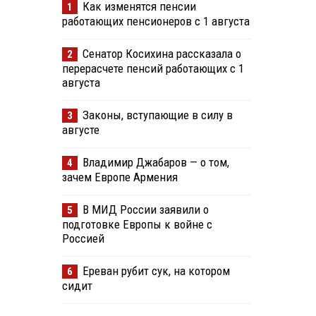
Как изменятся пенсии
1
работающих пенсионеров с 1 августа
Сенатор Косихина рассказала о
2
перерасчете пенсий работающих с 1
августа
Законы, вступающие в силу в
3
августе
Владимир Джабаров — о том,
4
зачем Европе Армения
В МИД России заявили о
5
подготовке Европы к войне с
Россией
Ереван рубит сук, на котором
6
сидит