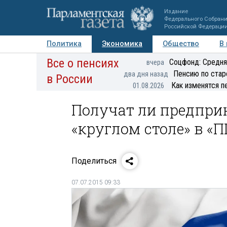
Издание
Федерального Собран
Российской Федераци
Политика
Экономика
Общество
В
Все о пенсиях
Фото
Авторы
Персоны
Мнения
Регионы
Соцфонд: Средня
вчера
Пенсию по стар
два дня назад
в России
Как изменятся п
01.08.2026
Получат ли предприн
«круглом столе» в «П
Поделиться
07.07.2015 09:33