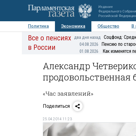
Издание
Федерального Собран
Российской Федераци
Политика
Экономика
Общество
В
Все о пенсиях
Фото
Авторы
Персоны
Мнения
Регионы
Соцфонд: Средн
два дня назад
Пенсию по старо
04.08.2026
в России
Как изменятся п
01.08.2026
Александр Четверико
продовольственная 
«Час заявлений»
Поделиться
25.04.2014 11:23