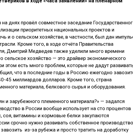
твериков в ходе «часа заявлений» на пленарном
н на днях провёл совместное заседание Государственно
еализации приоритетных национальных проектов и
чь и о сельском хозяйстве, в частности, был дан импуль
расли. Кроме того, в ходе отчёта Правительства
еля, Дмитрий Медведев также уделили много времени
о сельское хозяйство — это драйвер экономического
ри этом есть много проблем, которые не дадут развиват
бщил, что в последние годы в Россию ежегодно завозит
0-45 миллиардов долларов. Кроме того, страна
менного материала, белкового сырья и оборудования.
н и зарубежного племенного материала?» — задался
еводство в России вообще использует на сто процентов
, соя, витамины и кормовые белки закупаются
оссии срочно нужно развивать собственное производств
завозить из-за рубежа и просто тратить на доработку