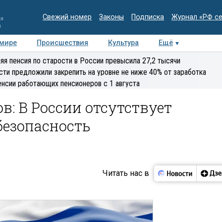
Свежий номер
Законы
Подписка
Журнал «РФ с
ия
и
 мире
Происшествия
Культура
Ещё
Медиацентр
Интервью
Колумнисты
Делова
яя пенсия по старости в России превысила 27,2 тысячи
эксперт
сти предложили закрепить на уровне не ниже 40% от заработка
енсии работающих пенсионеров с 1 августа
в: В России отсутствует
безопасность
Читать нас в