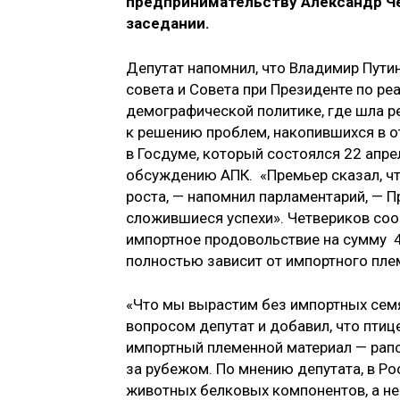
предпринимательству Александр Че
заседании.
Депутат напомнил, что Владимир Пути
совета и Совета при Президенте по р
демографической политике, где шла ре
к решению проблем, накопившихся в от
в Госдуме, который состоялся 22 апр
обсуждению АПК. «Премьер сказал, чт
роста, — напомнил парламентарий, — П
сложившиеся успехи». Четвериков соо
импортное продовольствие на сумму 4
полностью зависит от импортного пле
«Что мы вырастим без импортных семя
вопросом депутат и добавил, что птиц
импортный племенной материал — рапс
за рубежом. По мнению депутата, в Р
животных белковых компонентов, а не 