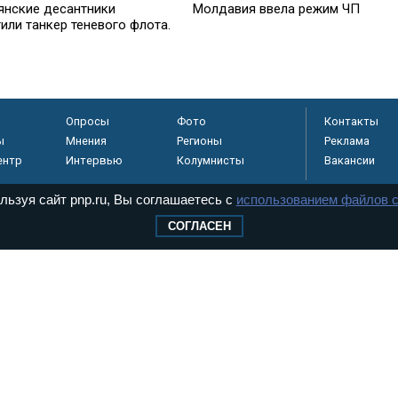
янские десантники
Молдавия ввела режим ЧП
или танкер теневого флота.
Опросы
Фото
Контакты
ы
Мнения
Регионы
Реклама
ентр
Интервью
Колумнисты
Вакансии
льзуя сайт pnp.ru, Вы соглашаетесь с
использованием файлов c
СОГЛАСЕН
регистрировано в
 технологий и
8+
.
дерального Собрания РФ. Издается с 1997 года. Учредители газеты - Государств
ктов палат Федерального Собрания. «Парламентская газета» имеет пункты печати