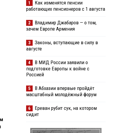
Как изменятся пенсии
1
работающих пенсионеров с 1 августа
Владимир Джабаров — о том,
2
зачем Европе Армения
Законы, вступающие в силу в
3
августе
В МИД России заявили о
4
подготовке Европы к войне с
Россией
В Абхазии впервые пройдёт
5
масштабный молодёжный форум
Ереван рубит сук, на котором
6
сидит
ом
и