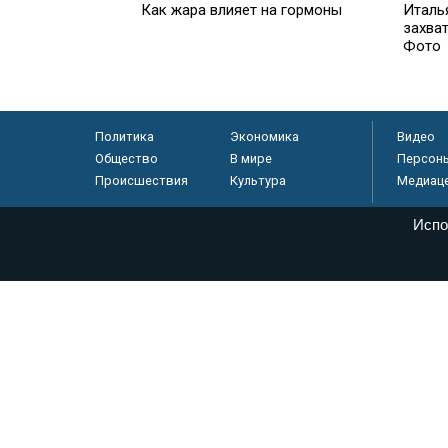
Как жара влияет на гормоны
Италь
захват
Фото
Политика
Экономика
Видео
Общество
В мире
Персон
Происшествия
Культура
Медиац
Испо
© «Парламентская газета», 2026 г.
Электронное периодическое издание «Парламентская газета» за
Федеральной службе по надзору в сфере связи, информационных
массовых коммуникаций (Роскомнадзор) 05 августа 2011 года. 1
Свидетельство о регистрации Эл № ФС77-46097
Учредитель — АНО «Парламентская газета»
Исполняющий обязанности главного редактора — Абдуллаев М.Р
Тел.: +7 (495) 637–69–79 E-mail:
pg@pnp.ru
«Парламентская газета» - официальное еженедельное издание Фе
федеральных конституционных законов, федеральных законов и а