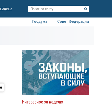
егодня»
Госдума
Совет Федерации
я
Авто
Недвижимость
Технологии
иза
Интересное за неделю