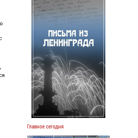
го
с
ь
ся
Главное сегодня
о