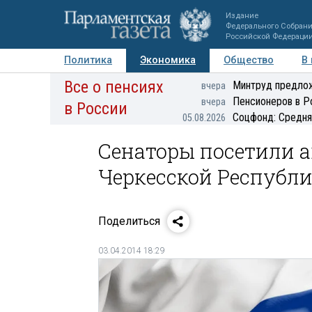
Издание
Федерального Собран
Российской Федераци
Политика
Экономика
Общество
В
Все о пенсиях
Фото
Авторы
Персоны
Мнения
Регионы
Минтруд предлож
вчера
Пенсионеров в Р
вчера
в России
Соцфонд: Средня
05.08.2026
Сенаторы посетили а
Черкесской Республи
Поделиться
03.04.2014 18:29