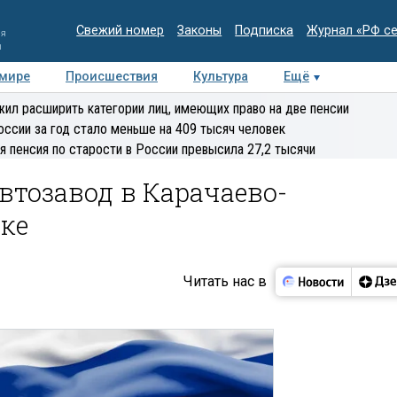
Свежий номер
Законы
Подписка
Журнал «РФ с
ия
и
 мире
Происшествия
Культура
Ещё
Медиацентр
Интервью
Колумнисты
Делова
ил расширить категории лиц, имеющих право на две пенсии
эксперт
оссии за год стало меньше на 409 тысяч человек
я пенсия по старости в России превысила 27,2 тысячи
втозавод в Карачаево-
ке
Читать нас в