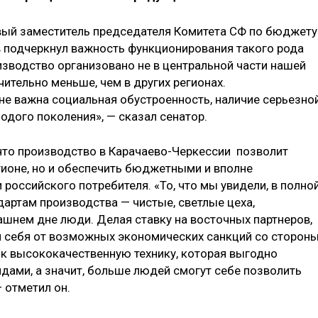
вый заместитель председателя Комитета СФ по бюджету
подчеркнул важность функционирования такого рода
изводство организовано не в центральной части нашей
чительно меньше, чем в других регионах.
не важна социальная обустроенность, наличие серьезной
одого поколения», — сказал сенатор.
 что производство в Карачаево-Черкессии позволит
гионе, но и обеспечить бюджетными и вполне
оссийского потребителя. «То, что мы увидели, в полно
дартам производства — чистые, светлые цеха,
ашнем дне люди. Делая ставку на восточных партнеров,
ем себя от возможных экономических санкций со сторон
ок высококачественную технику, которая выгодно
дами, а значит, больше людей смогут себе позволить
 отметил он.