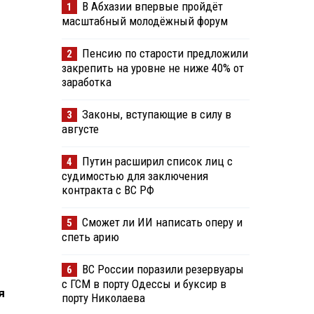
В Абхазии впервые пройдёт
1
масштабный молодёжный форум
Пенсию по старости предложили
2
закрепить на уровне не ниже 40% от
заработка
Законы, вступающие в силу в
3
августе
Путин расширил список лиц с
4
судимостью для заключения
контракта с ВС РФ
Сможет ли ИИ написать оперу и
5
спеть арию
ВС России поразили резервуары
6
с ГСМ в порту Одессы и буксир в
я
порту Николаева