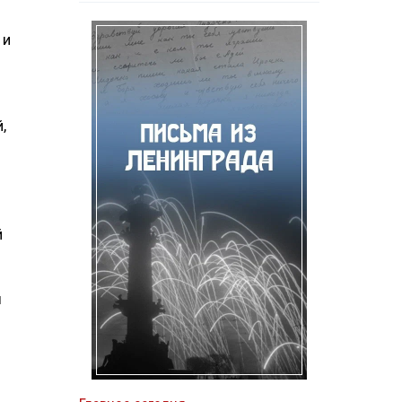
 и
,
й
ы