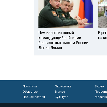
Чем известен новый
В ре
командующий войсками
на к
беспилотных систем России
Денис Лямин
Политика
Экономика
Видео
Общество
В мире
Персон
Происшествия
Культура
Медиац