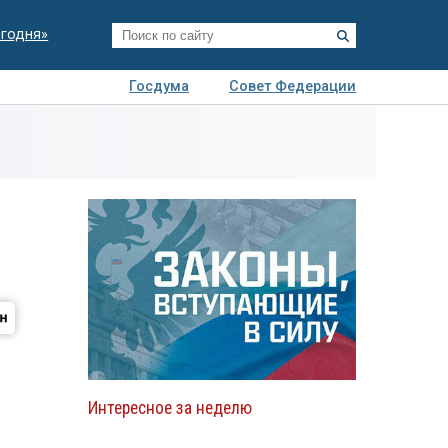
егодня»
Госдума
Совет Федерации
я
Авто
Недвижимость
Технологии
иза
Интересное за неделю