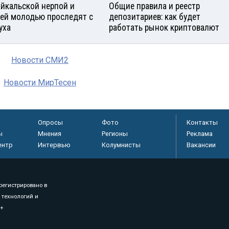
айкальской нерпой и
Общие правила и реестр
ей молодью проследят с
депозитариев: как будет
уха
работать рынок криптовалют
Новости СМИ2
Новости МирТесен
Опросы
Фото
Контакты
ы
Мнения
Регионы
Реклама
ентр
Интервью
Колумнисты
Вакансии
регистрировано в
 технологий и
8+