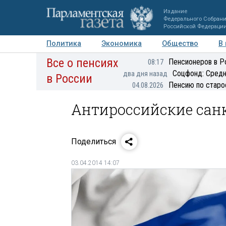
Издание
Федерального Собран
Российской Федераци
Политика
Экономика
Общество
В
Все о пенсиях
Фото
Авторы
Персоны
Мнения
Регионы
Пенсионеров в Р
08:17
Соцфонд: Средн
два дня назад
в России
Пенсию по старо
04.08.2026
Антироссийские сан
Поделиться
03.04.2014 14:07