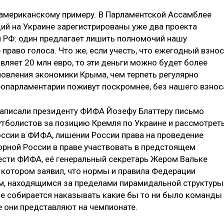
американскому примеру. В Парламентской Ассамблее
ций на Украине зарегистрированы уже два проекта
 РФ: один предлагает лишить полномочий нашу
право голоса. Что же, если учесть, что ежегодный взнос
ляет 20 млн евро, то эти деньги можно будет более
овления экономики Крыма, чем терпеть регулярно
ропарламентарии поживут поскромнее, без нашего взнос
написали президенту ФИФА Йозефу Блаттеру письмо
утболистов за позицию Кремля по Украине и рассмотрет
оссии в ФИФА, лишении России права на проведение
борной России в праве участвовать в предстоящем
чести ФИФА, её генеральный секретарь Жером Вальке
 котором заявил, что нормы и правила Федерации
м, находящимся за пределами пирамидальной структуры
 не собирается наказывать какие бы то ни было команды
ые они представляют на чемпионате.