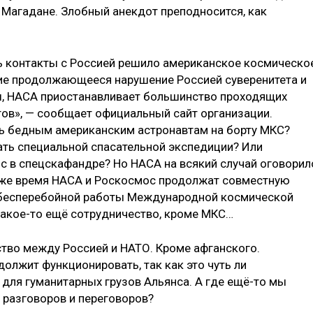
в Магадане. Злобный анекдот преподносится, как
ть контакты с Россией решило американское космическо
ние продолжающееся нарушение Россией суверенитета и
ы, НАСА приостанавливает большинство проходящих
ов», — сообщает официальный сайт организации.
ать бедным американским астронавтам на борту МКС?
ать специальной спасательной экспедиции? Или
с в спецскафандре? Но НАСА на всякий случай оговорил
о же время НАСА и Роскосмос продолжат совместную
 бесперебойной работы Международной космической
какое-то ещё сотрудничество, кроме МКС…
ство между Россией и НАТО. Кроме афганского.
олжит функционировать, так как это чуть ли
для гуманитарных грузов Альянса. А где ещё-то мы
ь разговоров и переговоров?