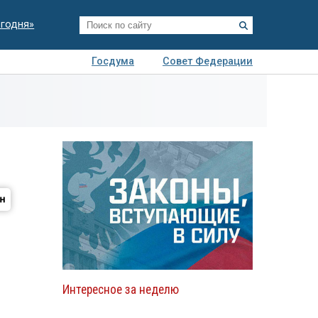
егодня»
Госдума
Совет Федерации
я
Авто
Недвижимость
Технологии
иза
Интересное за неделю