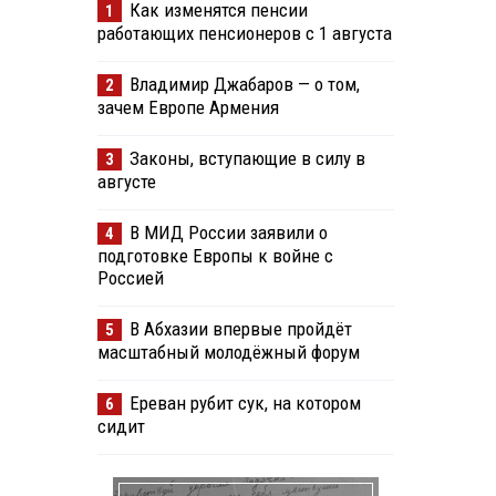
Как изменятся пенсии
1
работающих пенсионеров с 1 августа
Владимир Джабаров — о том,
2
зачем Европе Армения
Законы, вступающие в силу в
3
августе
В МИД России заявили о
4
подготовке Европы к войне с
Россией
В Абхазии впервые пройдёт
5
масштабный молодёжный форум
Ереван рубит сук, на котором
6
сидит