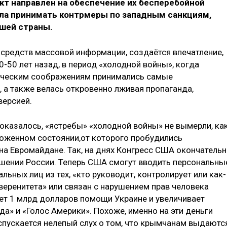
кт направлен на обеспечение их бесперебойной
ала принимать контрмеры по западным санкциям,
шей страны.
 средств массовой информации, создаётся впечатление,
0-50 лет назад, в период «холодной войны», когда
ическим соображениям принимались самые
 а также велась откровенно лживая пропаганда,
версией.
 оказалось, «ястребы» «холодной войны» не вымерли, ка
роженном состоянии,от которого пробудились
на Евромайдане. Так, на днях Конгресс США окончатель
шении России. Теперь США смогут вводить персональны
ьных лиц из тех, «кто руководит, контролирует или как-
веренитета» или связан с нарушением прав человека
ет 1 млрд долларов помощи Украине и увеличивает
а» и «Голос Америки». Похоже, именно на эти деньги
спускается нелепый слух о том, что крымчанам выдаютс