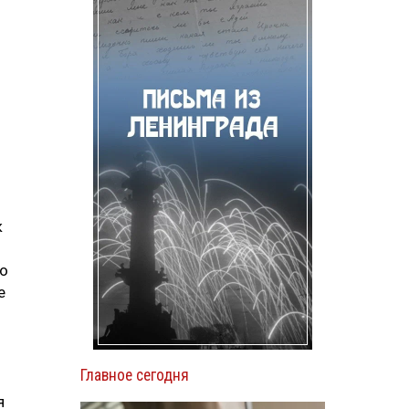
к
но
е
Главное сегодня
я