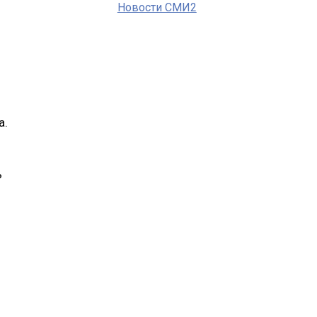
Новости СМИ2
а.
ь