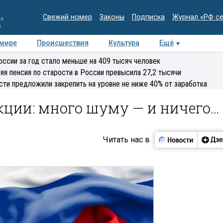
Свежий номер
Законы
Подписка
Журнал «РФ с
ия
и
 мире
Происшествия
Культура
Ещё
Медиацентр
Интервью
Колумнисты
Делова
оссии за год стало меньше на 409 тысяч человек
эксперт
яя пенсия по старости в России превысила 27,2 тысячи
сти предложили закрепить на уровне не ниже 40% от заработка
кции: много шуму — и ничего…
Читать нас в