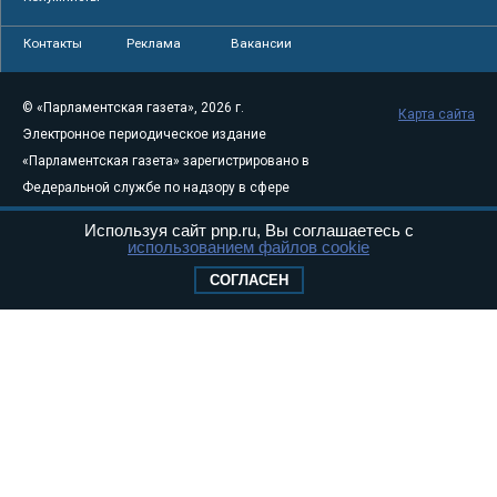
Контакты
Реклама
Вакансии
© «Парламентская газета», 2026 г.
Карта сайта
Электронное периодическое издание
«Парламентская газета» зарегистрировано в
Федеральной службе по надзору в сфере
связи, информационных технологий и
Используя сайт pnp.ru, Вы соглашаетесь с
массовых коммуникаций (Роскомнадзор) 05
использованием файлов cookie
августа 2011 года. 18+
СОГЛАСЕН
Свидетельство о регистрации Эл № ФС77-
46097
Учредитель — АНО «Парламентская газета»
Исполняющий обязанности главного
редактора — Абдуллаев М.Р.
Тел.: +7 (495) 637–69–79 E-mail:
pg@pnp.ru
«Парламентская газета» - официальное еженедельное издание
Федерального Собрания РФ. Издается с 1997 года. Учредители