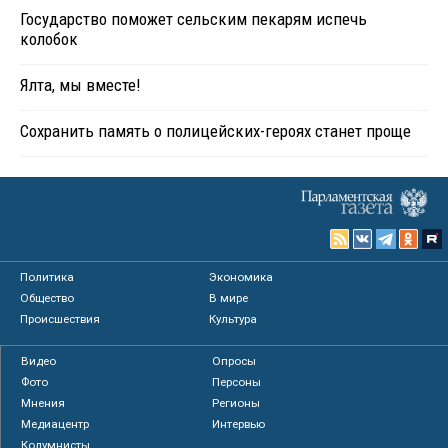
Государство поможет сельским пекарям испечь
колобок
Ялта, мы вместе!
Сохранить память о полицейских-героях станет проще
Политика
Экономика
Общество
В мире
Происшествия
Культура
Видео
Опросы
Фото
Персоны
Мнения
Регионы
Медиацентр
Интервью
Колумнисты