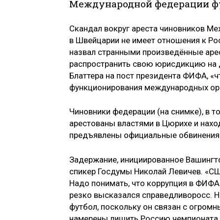
Международной федерации ф
Скандал вокруг ареста чиновников М
в Швейцарии не имеет отношения к Рос
назвал странными произведённые аре
распространить свою юрисдикцию на д
Блаттера на пост президента ФИФА, «
функционирования международных ор
Чиновники федерации (на снимке), в 
арестованы властями в Цюрихе и нахо
предъявлены официальные обвинения 
Задержание, инициированное Вашингто
спикер Госдумы Николай Левичев. «США
Надо понимать, что коррупция в ФИФА п
резко высказался справедливоросс. Н
футбол, поскольку он связан с огромн
намерены лишить Россию чемпионата 