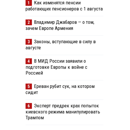
Как изменятся пенсии
1
работающих пенсионеров с 1 августа
Владимир Джабаров — о том,
2
зачем Европе Армения
Законы, вступающие в силу в
3
августе
В МИД России заявили о
4
подготовке Европы к войне с
Россией
Ереван рубит сук, на котором
5
сидит
Эксперт предрек крах попыток
6
киевского режима манипулировать
Трампом