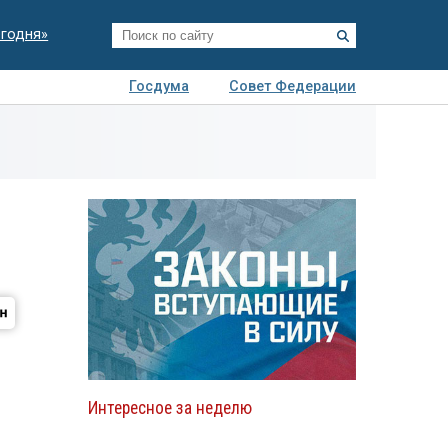
егодня»
Госдума
Совет Федерации
я
Авто
Недвижимость
Технологии
иза
Интересное за неделю