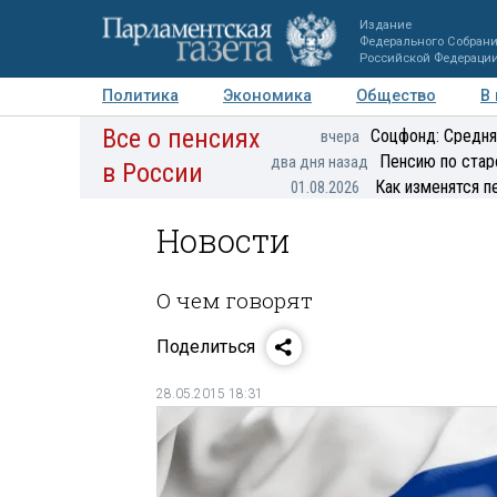
Издание
Федерального Собран
Российской Федераци
Политика
Экономика
Общество
В
Все о пенсиях
Фото
Авторы
Персоны
Мнения
Регионы
Соцфонд: Средня
вчера
Пенсию по стар
два дня назад
в России
Как изменятся п
01.08.2026
Новости
О чем говорят
Поделиться
28.05.2015 18:31