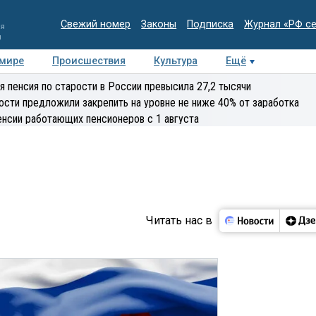
Свежий номер
Законы
Подписка
Журнал «РФ с
ия
и
 мире
Происшествия
Культура
Ещё
Медиацентр
Интервью
Колумнисты
Делова
я пенсия по старости в России превысила 27,2 тысячи
эксперт
ости предложили закрепить на уровне не ниже 40% от заработка
енсии работающих пенсионеров с 1 августа
Читать нас в