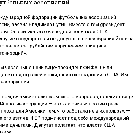
утбольных ассоциаций
еждународной федерации футбольных ассоциаций
сии, заявил Владимир Путин. Вместе с тем gрезидент
сты. Он считает это очередной попыткой США
ругие государства и не допустить переизбрания Йозеф
что является грубейшим нарушением принципа
ганизаций».
том числе нынешний вице-президент ФИФА, были
дятся под стражей в ожидании экстрадиции в США. Им
в коррупции.
ном, вызывает слишком много вопросов, полагает вице
 против коррупции — это как свиньи против грязи.
лоха для Америки тем, что работала не в их пользу», —
а его взгляд, ФБР подминает под себя международный
ыми деньгами. Депутат полагает, что власти США
мира.