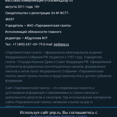
массовых коммуникаций (Роскомнадзор) 05
августа 2011 года. 18+
Свидетельство о регистрации Эл № ФС77-
46097
Учредитель — АНО «Парламентская газета»
Исполняющий обязанности главного
редактора — Абдуллаев М.Р.
Тел.: +7 (495) 637–69–79 E-mail:
pg@pnp.ru
«Парламентская газета» - официальное еженедельное издание
Федерального Собрания РФ. Издается с 1997 года. Учредители
газеты - Государственная Дума и Совет Федерации РФ. Официальный
публикатор федеральных конституционных законов, федеральных
законов и актов палат Федерального Собрания. «Парламентская
газета» имеет пункты печати и представительства в десяти субъектах
федерации.
Сайт «Парламентской газеты» - это оперативные новости и
достоверная информация о принимаемых в стране законах и
деятельности депутатов и сенаторов. При использовании материалов
сайта «Парламентской газеты» активная ссылка на pnp.ru
обязательна.
Используя сайт pnp.ru, Вы соглашаетесь с
На информационном ресурсе применяются
рекомендательные
использованием файлов cookie