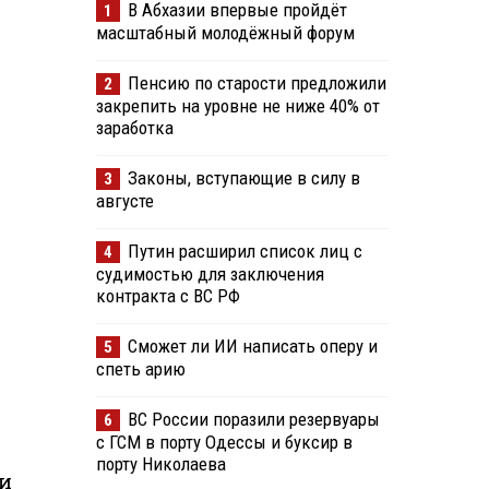
В Абхазии впервые пройдёт
1
масштабный молодёжный форум
Пенсию по старости предложили
2
закрепить на уровне не ниже 40% от
заработка
Законы, вступающие в силу в
3
августе
Путин расширил список лиц с
4
судимостью для заключения
контракта с ВС РФ
Сможет ли ИИ написать оперу и
5
спеть арию
ВС России поразили резервуары
6
с ГСМ в порту Одессы и буксир в
порту Николаева
 и