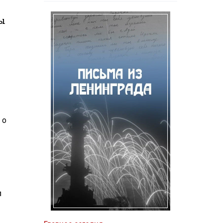
ны
 о
л