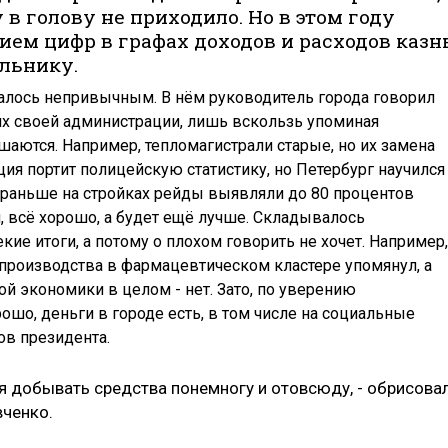
 в голову не приходило. Но в этом году
ием цифр в графах доходов и расходов каз
льнику.
алось непривычным. В нём руководитель города говорил
ях своей администрации, лишь вскользь упоминая
шаются. Например, тепломагистрали старые, но их замена
ия портит полицейскую статистику, но Петербург научился
 раньше на стройках рейды выявляли до 80 процентов
м, всё хорошо, а будет ещё лучше. Складывалось
кие итоги, а потому о плохом говорить не хочет. Например,
роизводства в фармацевтическом кластере упомянул, а
ой экономики в целом - нет. Зато, по уверению
ошо, деньги в городе есть, в том числе на социальные
в президента.
тся добывать средства понемногу и отовсюду, - обрисова
вченко.