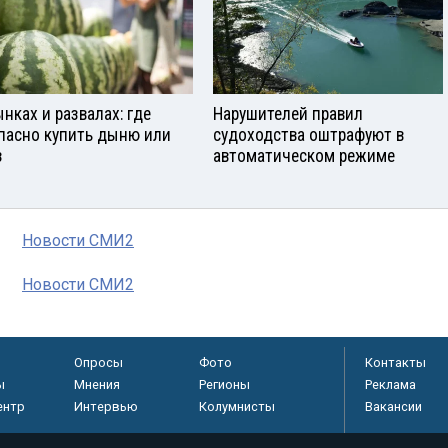
ынках и развалах: где
Нарушителей правил
пасно купить дыню или
судоходства оштрафуют в
з
автоматическом режиме
Новости СМИ2
Новости СМИ2
Опросы
Фото
Контакты
ы
Мнения
Регионы
Реклама
ентр
Интервью
Колумнисты
Вакансии