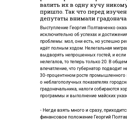
валить их в одну кучу никому
пришло. Так что перед изучен
депутаты внимали градонача
Выступление Георгия Полтавченко оказ
исключительно об успехах и достижени
проблемы: мол, они есть, но успешно ре
идёт полным ходом. Нелегальная миграц
выдворять непрошенных гостей, и если
нелегалов, то теперь только 20. В обще
впечатление, что губернатор подводит не
30-процентнном росте промышленного п
о неблагополучных показателях городск
градоначальника, налоги собираются хор
программы и выполнение майских указо
- Негде взять много и сразу, приходи
финансовое положение Георгий Полта