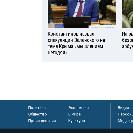
Константинов назвал
На р
спекуляции Зеленского на
безо
теме Крыма «мышлением
арбу
негодяя»
Политика
Экономика
Видео
Общество
В мире
Персон
Происшествия
Культура
Медиац