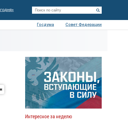
егодня»
Госдума
Совет Федерации
я
Авто
Недвижимость
Технологии
иза
Интересное за неделю