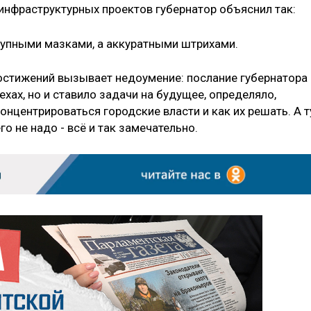
инфраструктурных проектов губернатор объяснил так:
крупными мазками, а аккуратными штрихами.
остижений вызывает недоумение: послание губернатора
хах, но и ставило задачи на будущее, определяло,
нцентрироваться городские власти и как их решать. А т
го не надо - всё и так замечательно.