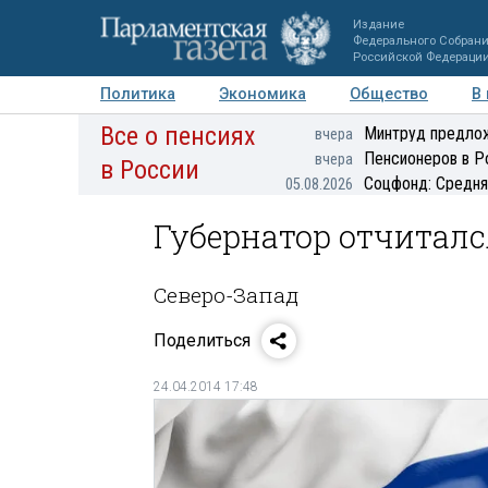
Издание
Федерального Собран
Российской Федераци
Политика
Экономика
Общество
В
Все о пенсиях
Фото
Авторы
Персоны
Мнения
Регионы
Минтруд предлож
вчера
Пенсионеров в Р
вчера
в России
Соцфонд: Средня
05.08.2026
Губернатор отчиталс
Северо-Запад
Поделиться
24.04.2014 17:48