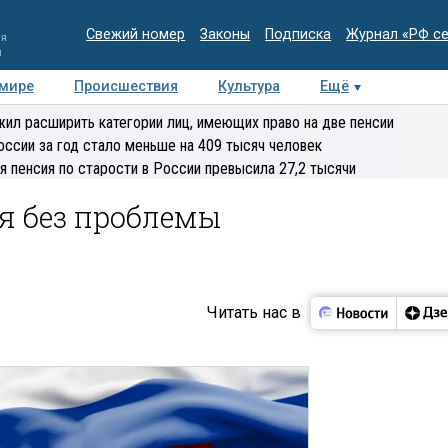
Свежий номер
Законы
Подписка
Журнал «РФ с
ия
и
 мире
Происшествия
Культура
Ещё
Медиацентр
Интервью
Колумнисты
Делова
ил расширить категории лиц, имеющих право на две пенсии
эксперт
оссии за год стало меньше на 409 тысяч человек
я пенсия по старости в России превысила 27,2 тысячи
я без проблемы
Читать нас в