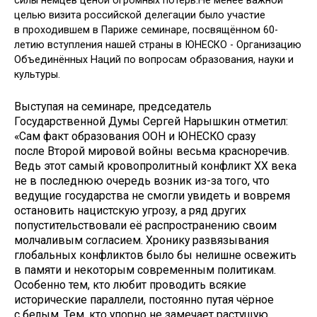
силы немцев ценой огромных потерь.Не менее важной
целью визита российской делегации было участие
в проходившем в Париже семинаре, посвящённом 60-
летию вступления нашей страны в ЮНЕСКО - Организацию
Объединённых Наций по вопросам образования, науки и
культуры.
Выступая на семинаре, председатель
Государственной Думы Сергей Нарышкин отметил:
«Сам факт образования ООН и ЮНЕСКО сразу
после Второй мировой войны весьма красноречив.
Ведь этот самый кровопролитный конфликт XX века
не в последнюю очередь возник из-за того, что
ведущие государства не смогли увидеть и вовремя
остановить нацистскую угрозу, а ряд других
попустительствовали её распространению своим
молчаливым согласием. Хронику развязывания
глобальных конфликтов было бы нелишне освежить
в памяти и некоторым современным политикам.
Особенно тем, кто любит проводить всякие
исторические параллели, постоянно путая чёрное
с белым. Тем, кто упорно не замечает растущую