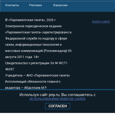
Контакты
Реклама
Вакансии
© «Парламентская газета», 2026 г.
Карта сайта
Электронное периодическое издание
«Парламентская газета» зарегистрировано в
Федеральной службе по надзору в сфере
связи, информационных технологий и
массовых коммуникаций (Роскомнадзор) 05
августа 2011 года. 18+
Свидетельство о регистрации Эл № ФС77-
46097
Учредитель — АНО «Парламентская газета»
Исполняющий обязанности главного
редактора — Абдуллаев М.Р.
Тел.: +7 (495) 637–69–79 E-mail:
pg@pnp.ru
Используя сайт pnp.ru, Вы соглашаетесь с
использованием файлов cookie
«Парламентская газета» - официальное еженедельное издание
СОГЛАСЕН
Федерального Собрания РФ. Издается с 1997 года. Учредители
газеты - Государственная Дума и Совет Федерации РФ. Официальный