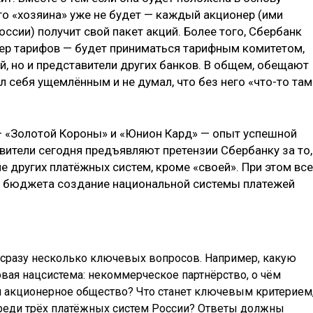
го «хозяина» уже не будет — каждый акционер (ими
ссии) получит свой пакет акций. Более того, Сбербанк
ер тарифов — будет приниматься тарифным комитетом,
й, но и представители других банков. В общем, обещают
л себя ущемлённым и не думал, что без него «что-то там
— «Золотой Короны» и «Юнион Кард» — опыт успешной
вители сегодня предъявляют претензии Сбербанку за то,
е других платёжных систем, кроме «своей». При этом все
ат бюджета создание национальной системы платежей
 сразу несколько ключевых вопросов. Например, какую
ая нацсистема: некоммерческое партнёрство, о чём
ли акционерное общество? Что станет ключевым критерием
среди трёх платёжных систем России? Ответы должны