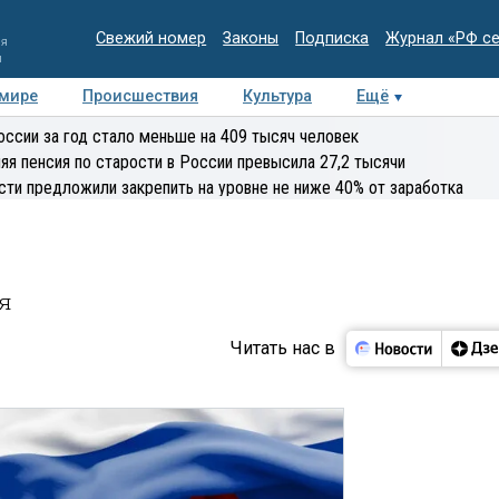
Свежий номер
Законы
Подписка
Журнал «РФ с
ия
и
 мире
Происшествия
Культура
Ещё
Медиацентр
Интервью
Колумнисты
Делова
оссии за год стало меньше на 409 тысяч человек
эксперт
яя пенсия по старости в России превысила 27,2 тысячи
сти предложили закрепить на уровне не ниже 40% от заработка
я
Читать нас в