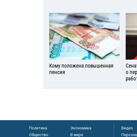
Кому положена повышенная
Сена
пенсия
о пе
рабо
Политика
Экономика
Видео
Общество
В мире
Персон