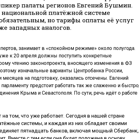
-спикер палаты регионов Евгений Бушмин.
й национальной платёжной системе
 обязательным, но тарифы оплаты её услуг
же западных аналогов.
пертов, занимает в «спокойном режиме» около полугода.
уже к 20 апреля должны поступить конкретные
рому чтению законопроекта, вносящего изменения в ФЗ
Поэтому изначальные варианты Центробанка России,
месяцев на подготовку, оказались отсечены. Евгений
 парламенту предстоит работать так же слаженно и быстро
инения Крыма и Севастополя. По сути, речь идёт о работе
 на том, что уже работает. Сегодня в нашей стране
атёжные системы, и каждая из них обладает своими
единяет пятнадцать банков, включая мощный Сбербанк,
т. Вместе с тем если она будет положена в основу