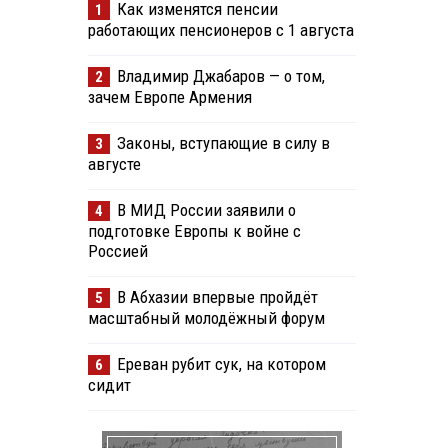
Как изменятся пенсии
1
работающих пенсионеров с 1 августа
Владимир Джабаров — о том,
2
зачем Европе Армения
Законы, вступающие в силу в
3
августе
В МИД России заявили о
4
подготовке Европы к войне с
Россией
В Абхазии впервые пройдёт
5
масштабный молодёжный форум
Ереван рубит сук, на котором
6
сидит