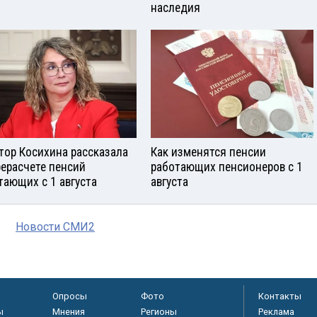
наследия
тор Косихина рассказала
Как изменятся пенсии
рерасчете пенсий
работающих пенсионеров с 1
тающих с 1 августа
августа
Новости СМИ2
Опросы
Фото
Контакты
ы
Мнения
Регионы
Реклама