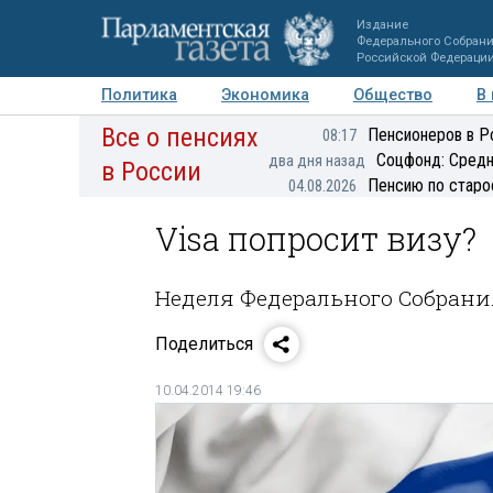
Издание
Федерального Собран
Российской Федераци
Политика
Экономика
Общество
В
Все о пенсиях
Фото
Авторы
Персоны
Мнения
Регионы
Пенсионеров в Р
08:17
Соцфонд: Средн
два дня назад
в России
Пенсию по старо
04.08.2026
Visa попросит визу?
Неделя Федерального Собрани
Поделиться
10.04.2014 19:46