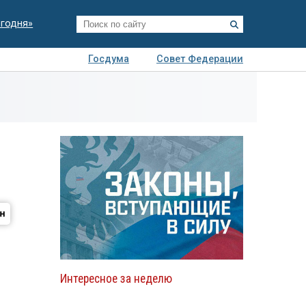
егодня»
Госдума
Совет Федерации
я
Авто
Недвижимость
Технологии
иза
Интересное за неделю