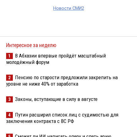
Новости СМИ2
Интересное за неделю
В Абхазии впервые пройдёт масштабный
1
молодёжный форум
Пенсию по старости предложили закрепить на
2
уровне не ниже 40% от заработка
Законы, вступающие в силу в августе
3
Путин расширил список лиц с судимостью для
4
заключения контракта с ВС РФ
Сможет ли ИИ написать оперу и спеть арию
5