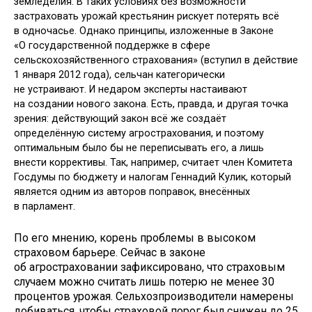
земледелия. В таких условиях без возможности
застраховать урожай крестьянин рискует потерять всё
в одночасье. Однако принципы, изложенные в Законе
«О государственной поддержке в сфере
сельскохозяйственного страхования» (вступил в действие
1 января 2012 года), сельчан категорически
не устраивают. И недаром эксперты настаивают
на создании нового закона. Есть, правда, и другая точка
зрения: действующий закон всё же создаёт
определённую систему агрострахования, и поэтому
оптимальным было бы не переписывать его, а лишь
внести коррективы. Так, например, считает член Комитета
Госдумы по бюджету и налогам Геннадий Кулик, который
является одним из авторов поправок, внесённых
в парламент.
По его мнению, корень проблемы в высоком
страховом барьере. Сейчас в законе
об агростраховании зафиксировано, что страховым
случаем можно считать лишь потерю не менее 30
процентов урожая. Сельхозпроизводители намерены
добиваться, чтобы страховой порог был снижен до 25