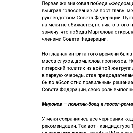
Первая же знаковая победа «Федерац
выиграл голосование за пост главы м
руководством Совета Федерации. Пус
на меня не обижается, но никто этого
замечу, что победа Маргелова откры
членами Совета Федерации.
Но главная интрига того времени была
масса слухов, домыслов, прогнозов. Н
питерский политик из всё той же груп
в первую очередь, став председателе
было абсолютно правильным решением 
Совета Федерации, свою роль выполни
Миронов — политик-боец и геолог-ром
У меня сохранились все черновики ка
рекомендации. Так вот - кандидатура 
не рассматривалась вообще! Меня это,