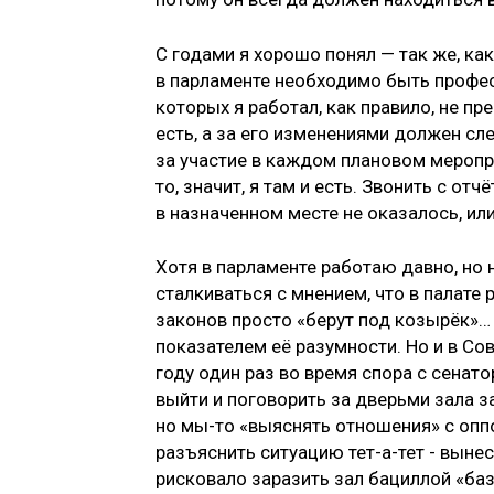
С годами я хорошо понял — так же, как
в парламенте необходимо быть профес
которых я работал, как правило, не п
есть, а за его изменениями должен с
за участие в каждом плановом меропри
то, значит, я там и есть. Звонить с о
в назначенном месте не оказалось, и
Хотя в парламенте работаю давно, но 
сталкиваться с мнением, что в палате 
законов просто «берут под козырёк»…
показателем её разумности. Но и в Со
году один раз во время спора с сенат
выйти и поговорить за дверьми зала з
но мы-то «выяснять отношения» с опп
разъяснить ситуацию тет-а-тет - выне
рисковало заразить зал бациллой «баз