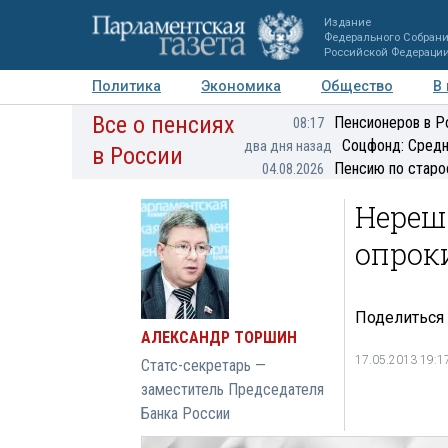
Издание
Федерального Собран
Российской Федераци
Политика
Экономика
Общество
В
Все о пенсиях
Фото
Авторы
Персоны
Мнения
Регионы
Пенсионеров в Р
08:17
Соцфонд: Средн
два дня назад
в России
Пенсию по старо
04.08.2026
Нереш
опрок
Поделиться
АЛЕКСАНДР ТОРШИН
17.05.2013 19:1
Статс-секретарь —
заместитель Председателя
Банка России