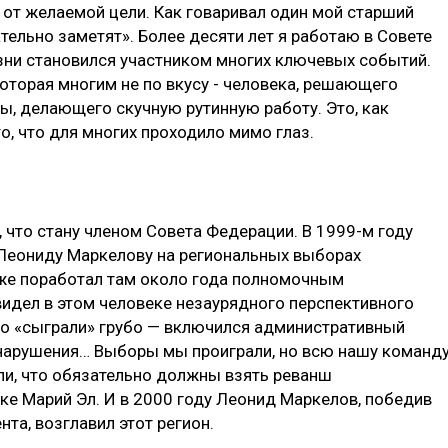
 от желаемой цели. Как говаривал один мой старший
ательно заметят». Более десяти лет я работаю в Совете
изни становился участником многих ключевых событий.
которая многим не по вкусу - человека, решающего
, делающего скучную рутинную работу. Это, как
о, что для многих проходило мимо глаз.
 что стану членом Совета Федерации. В 1999-м году
Леониду Маркелову на региональных выборах
уже поработал там около года полномочным
видел в этом человеке незаурядного перспективного
его «сыграли» грубо — включился административный
нарушения… Выборы мы проиграли, но всю нашу команду
ли, что обязательно должны взять реванш
ке Марий Эл. И в 2000 году Леонид Маркелов, победив
та, возглавил этот регион.