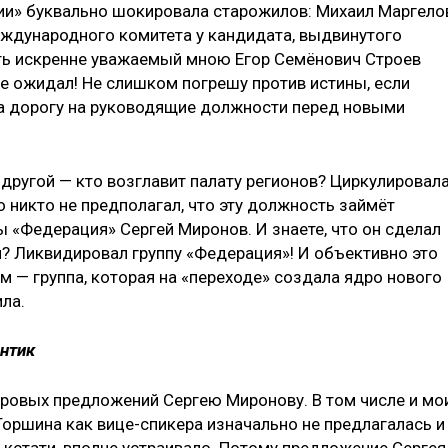
ии» буквально шокировала старожилов: Михаил Маргело
еждународного комитета у кандидата, выдвинутого
ть искренне уважаемый мною Егор Семёнович Строев
 не ожидал! Не слишком погрешу против истины, если
ла дорогу на руководящие должности перед новыми
 другой — кто возглавит палату регионов? Циркулировал
о никто не предполагал, что эту должность займёт
пы «Федерация» Сергей Миронов. И знаете, что он сделал
м? Ликвидировал группу «Федерация»! И объективно это
— группа, которая на «переходе» создала ядро нового
ла.
антик
дровых предложений Сергею Миронову. В том числе и мо
Торшина как вице-спикера изначально не предлагалась и
 кстати, вполне устраивало. Потому предложение Сергея