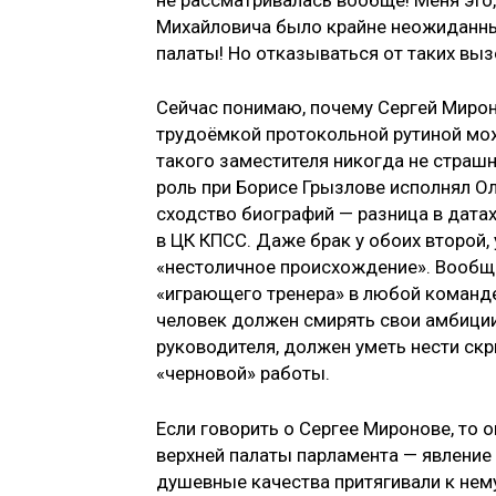
Михайловича было крайне неожиданны
палаты! Но отказываться от таких вы
Сейчас понимаю, почему Сергей Миро
трудоёмкой протокольной рутиной мож
такого заместителя никогда не страшн
роль при Борисе Грызлове исполнял Оле
сходство биографий — разница в дата
в ЦК КПСС. Даже брак у обоих второй,
«нестоличное происхождение». Вообще 
«играющего тренера» в любой команде 
человек должен смирять свои амбиции,
руководителя, должен уметь нести скр
«черновой» работы.
Если говорить о Сергее Миронове, то 
верхней палаты парламента — явление
душевные качества притягивали к нем