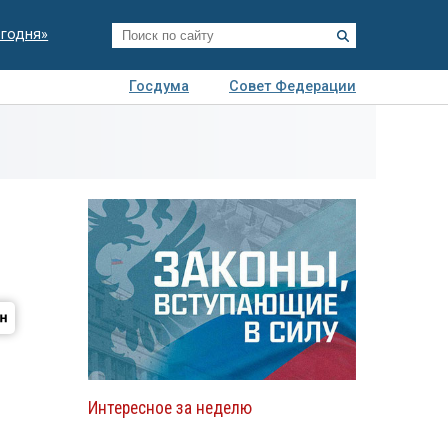
егодня»
Госдума
Совет Федерации
я
Авто
Недвижимость
Технологии
иза
Интересное за неделю