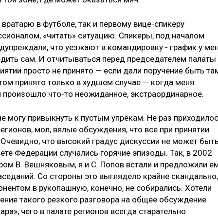
 вратарю в футболе, так и первому вице-спикеру
сионалом, «читать» ситуацию. Спикеры, под началом
редупреждали, что уезжают в командировку - график у ме
ледить сам. И отчитываться перед председателем палаты
ятии просто не принято — если дали поручение быть та
тчётом принято только в худшем случае — когда меня
ли произошло что-то неожиданное, экстраординарное.
не могу привыкнуть к пустым упрёкам. Не раз приходило
регионов, мол, вялые обсуждения, что все при принятии
 Очевидно, что высокий градус дискуссии не может быт
вете Федерации случались горячие эпизоды. Так, в 2002
ором В. Вешняковым, я и С. Попов встали и предложили е
аседаний. Со стороны это выглядело крайне скандально,
онентом в рукопашную, конечно, не собирались. Хотели
сение такого резкого разговора на общее обсуждение
ара», чего в палате регионов всегда старательно