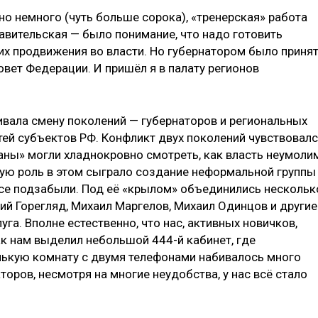
о немного (чуть больше сорока), «тренерская» работа
авительская — было понимание, что надо готовить
х продвижения во власти. Но губернатором было приня
овет Федерации. И пришёл я в палату регионов
ивала смену поколений — губернаторов и региональных
тей субъектов РФ. Конфликт двух поколений чувствовал
раны» могли хладнокровно смотреть, как власть неумоли
ую роль в этом сыграло создание неформальной группы
все подзабыли. Под её «крылом» объединились нескольк
ий Горегляд, Михаил Маргелов, Михаил Одинцов и другие
уга. Вполне естественно, что нас, активных новичков,
к нам выделил небольшой 444-й кабинет, где
енькую комнату с двумя телефонами набивалось много
торов, несмотря на многие неудобства, у нас всё стало