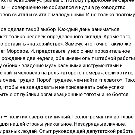
м — совершенно не собирался я идти в руководство
зовов считал и считаю малодушным. И не только поэтому
нов сделал такой выбор. Каждый день заниматься
ет только человек определённого склада. Кроме того,
о оставить «на хозяйстве». Замечу, что точно такую же
г Морозов. И, представьте, у нас с ним поразительное
х рождения две недели, оба имеем опыт штабной работы
 у обоих - владение музыкальными инструментами и
найти человека на роль «второго номера», если хотите,
очень трудно. Порой труднее, чем найти «первого». Так
 чтобы не завидовать и не присваивать себе успехи
ытые от публики организационные тяготы и не боятся
он — политик сверхнетипичный. Геолог-романтик во главе
 для нашей страны уникальное. Незаурядные личные,
у разных людей. Опыт руководящей депутатской работы