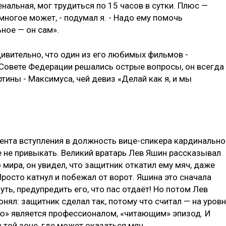
нальная, мог трудиться по 15 часов в сутки. Плюс —
многое может, - подумал я. - Надо ему помочь
ное — он сам».
ивительно, что один из его любимых фильмов -
в Совете Федерации решались острые вопросы, он всегда
тины - Максимуса, чей девиз «Делай как я, и мы
мента вступления в должность вице-спикера кардинально
е не привыкать. Великий вратарь Лев Яшин рассказывал
 мира, он увидел, что защитник откатил ему мяч, даже
Просто катнул и побежал от ворот. Яшина это сначала
ть, предупредить его, что пас отдаёт! Но потом Лев
онял: защитник сделал так, потому что считал — на уров
ю» является профессионалом, «читающим» эпизод. И
 той зоне, где может оказаться мяч.