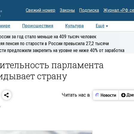
Свежий номер
Законы
Подписка
Журнал «РФ с
ия
и
 мире
Происшествия
Культура
Ещё
Медиацентр
Интервью
Колумнисты
Делова
оссии за год стало меньше на 409 тысяч человек
эксперт
яя пенсия по старости в России превысила 27,2 тысячи
сти предложили закрепить на уровне не ниже 40% от заработка
ительность парламента
идывает страну
Читать нас в
7