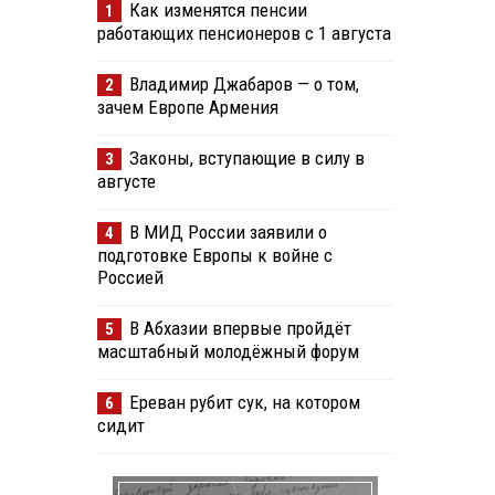
Как изменятся пенсии
1
работающих пенсионеров с 1 августа
Владимир Джабаров — о том,
2
зачем Европе Армения
Законы, вступающие в силу в
3
августе
В МИД России заявили о
4
подготовке Европы к войне с
Россией
В Абхазии впервые пройдёт
5
масштабный молодёжный форум
Ереван рубит сук, на котором
6
сидит