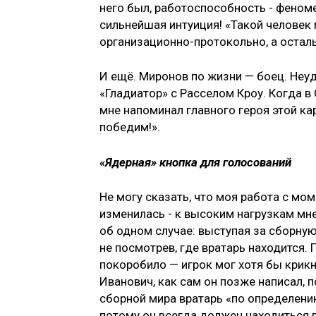
него был, работоспособность - феноме
сильнейшая интуиция! «Такой человек 
организационно-протокольно, а осталь
И ещё. Миронов по жизни — боец. Неуд
«Гладиатор» с Расселом Кроу. Когда 
мне напоминал главного героя этой кар
победим!».
«Ядерная» кнопка для голосований
Не могу сказать, что моя работа с мо
изменилась - к высоким нагрузкам мн
об одном случае: выступая за сборную
не посмотрев, где вратарь находится. 
покоробило — игрок мог хотя бы крикну
Иванович, как сам он позже написал, п
сборной мира вратарь «по определени
потому он всегда должен находиться в