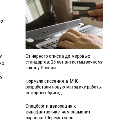
то
От черного списка до мировых
ся
стандартов: 25 лет антиотмывочному
мо
закону России
о
Формула спасения: в МЧС
.
разработали новую методику работы
пожарных бригад
Спецборт и декорация к
кинофантастике: чем знаменит
аэропорт Шереметьево