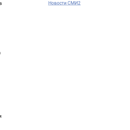
в
Новости СМИ2
а
и