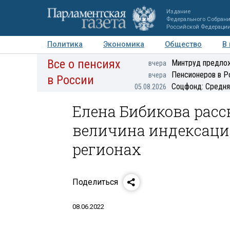
Издание
Федерального Собран
Российской Федераци
Политика
Экономика
Общество
В
Все о пенсиях
Фото
Авторы
Персоны
Мнения
Регионы
Минтруд предлож
вчера
Пенсионеров в Р
вчера
в России
Соцфонд: Средня
05.08.2026
Елена Бибикова расск
величина индексац
регионах
Поделиться
08.06.2022