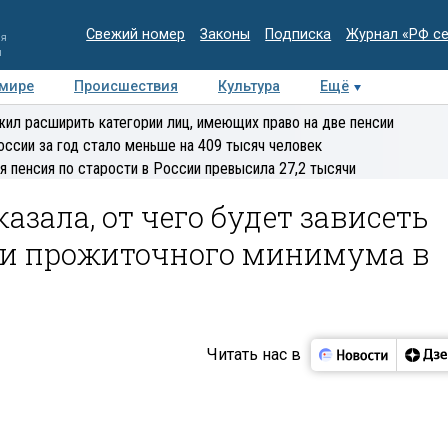
Свежий номер
Законы
Подписка
Журнал «РФ с
ия
и
 мире
Происшествия
Культура
Ещё
Медиацентр
Интервью
Колумнисты
Делова
ил расширить категории лиц, имеющих право на две пенсии
эксперт
оссии за год стало меньше на 409 тысяч человек
я пенсия по старости в России превысила 27,2 тысячи
азала, от чего будет зависеть
ии прожиточного минимума в
Читать нас в