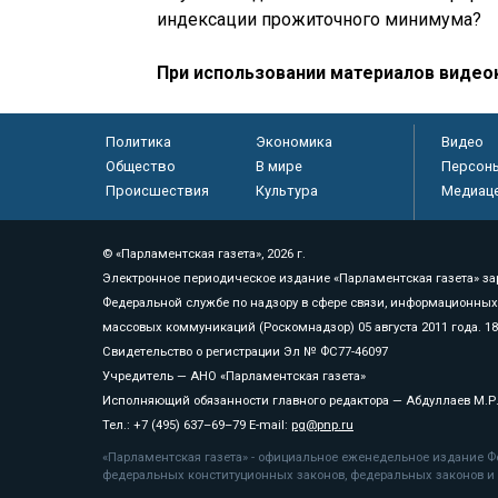
индексации прожиточного минимума?
При использовании материалов видео
Политика
Экономика
Видео
Общество
В мире
Персон
Происшествия
Культура
Медиац
© «Парламентская газета», 2026 г.
Электронное периодическое издание «Парламентская газета» за
Федеральной службе по надзору в сфере связи, информационных
массовых коммуникаций (Роскомнадзор) 05 августа 2011 года. 1
Свидетельство о регистрации Эл № ФС77-46097
Учредитель — АНО «Парламентская газета»
Исполняющий обязанности главного редактора — Абдуллаев М.Р
Тел.: +7 (495) 637–69–79 E-mail:
pg@pnp.ru
«Парламентская газета» - официальное еженедельное издание Фе
федеральных конституционных законов, федеральных законов и а