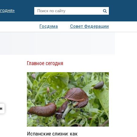
егодня»
Госдума
Совет Федерации
я
Авто
Недвижимость
Технологии
иза
Главное сегодня
Испанские слизни: как