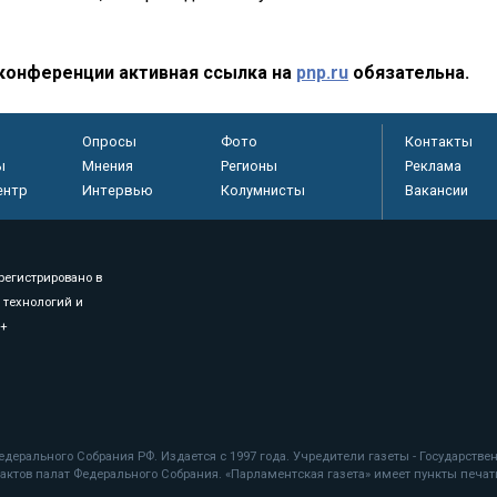
конференции активная ссылка на
pnp.ru
обязательна.
Опросы
Фото
Контакты
ы
Мнения
Регионы
Реклама
ентр
Интервью
Колумнисты
Вакансии
регистрировано в
 технологий и
8+
.
дерального Собрания РФ. Издается с 1997 года. Учредители газеты - Государств
ктов палат Федерального Собрания. «Парламентская газета» имеет пункты печати