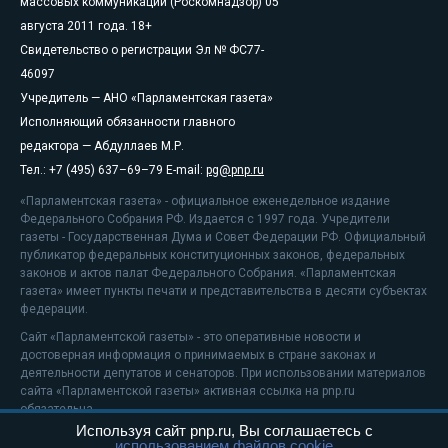
массовых коммуникаций (Роскомнадзор) 05
августа 2011 года. 18+
Свидетельство о регистрации Эл № ФС77-
46097
Учредитель — АНО «Парламентская газета»
Исполняющий обязанности главного
редактора — Абдуллаев М.Р.
Тел.: +7 (495) 637–69–79 E-mail:
pg@pnp.ru
«Парламентская газета» - официальное еженедельное издание
Федерального Собрания РФ. Издается с 1997 года. Учредители
газеты - Государственная Дума и Совет Федерации РФ. Официальный
публикатор федеральных конституционных законов, федеральных
законов и актов палат Федерального Собрания. «Парламентская
газета» имеет пункты печати и представительства в десяти субъектах
федерации.
Сайт «Парламентской газеты» - это оперативные новости и
достоверная информация о принимаемых в стране законах и
деятельности депутатов и сенаторов. При использовании материалов
сайта «Парламентской газеты» активная ссылка на pnp.ru
обязательна.
Используя сайт pnp.ru, Вы соглашаетесь с
На информационном ресурсе применяются
рекомендательные
использованием файлов cookie