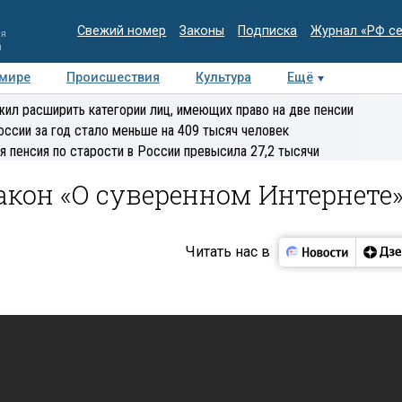
Свежий номер
Законы
Подписка
Журнал «РФ с
ия
и
 мире
Происшествия
Культура
Ещё
Медиацентр
Интервью
Колумнисты
Делова
ил расширить категории лиц, имеющих право на две пенсии
эксперт
оссии за год стало меньше на 409 тысяч человек
я пенсия по старости в России превысила 27,2 тысячи
закон «О суверенном Интернете»
Читать нас в