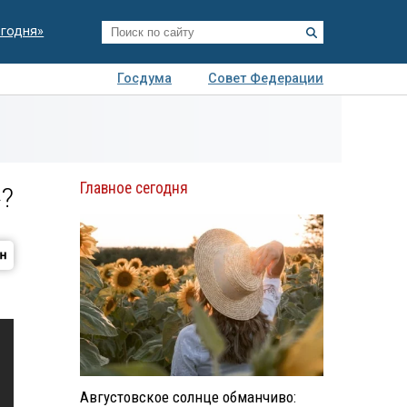
егодня»
Госдума
Совет Федерации
я
Авто
Недвижимость
Технологии
иза
Главное сегодня
?
Августовское солнце обманчиво: