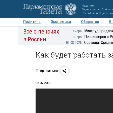
Издание
Федерального Собран
Российской Федераци
Политика
Экономика
Общество
В
Все о пенсиях
Фото
Авторы
Персоны
Мнения
Регионы
Минтруд предлож
вчера
Пенсионеров в Р
вчера
в России
Соцфонд: Средня
05.08.2026
Как будет работать 
Поделиться
26.07.2019