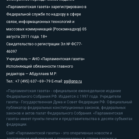
«Парламентская газета» зарегистрировано в
Федеральной службе по надзору в сфере
связи, информационных технологий и
массовых коммуникаций (Роскомнадзор) 05
августа 2011 года. 18+
Свидетельство о регистрации Эл № ФС77-
46097
Учредитель — АНО «Парламентская газета»
Исполняющий обязанности главного
редактора — Абдуллаев М.Р.
Тел.: +7 (495) 637–69–79 E-mail:
pg@pnp.ru
«Парламентская газета» - официальное еженедельное издание
Федерального Собрания РФ. Издается с 1997 года. Учредители
газеты - Государственная Дума и Совет Федерации РФ. Официальный
публикатор федеральных конституционных законов, федеральных
законов и актов палат Федерального Собрания. «Парламентская
газета» имеет пункты печати и представительства в десяти субъектах
федерации.
Сайт «Парламентской газеты» - это оперативные новости и
достоверная информация о принимаемых в стране законах и