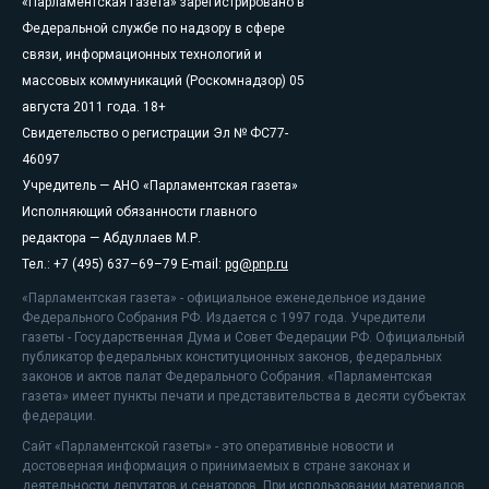
«Парламентская газета» зарегистрировано в
Федеральной службе по надзору в сфере
связи, информационных технологий и
массовых коммуникаций (Роскомнадзор) 05
августа 2011 года. 18+
Свидетельство о регистрации Эл № ФС77-
46097
Учредитель — АНО «Парламентская газета»
Исполняющий обязанности главного
редактора — Абдуллаев М.Р.
Тел.: +7 (495) 637–69–79 E-mail:
pg@pnp.ru
«Парламентская газета» - официальное еженедельное издание
Федерального Собрания РФ. Издается с 1997 года. Учредители
газеты - Государственная Дума и Совет Федерации РФ. Официальный
публикатор федеральных конституционных законов, федеральных
законов и актов палат Федерального Собрания. «Парламентская
газета» имеет пункты печати и представительства в десяти субъектах
федерации.
Сайт «Парламентской газеты» - это оперативные новости и
достоверная информация о принимаемых в стране законах и
деятельности депутатов и сенаторов. При использовании материалов