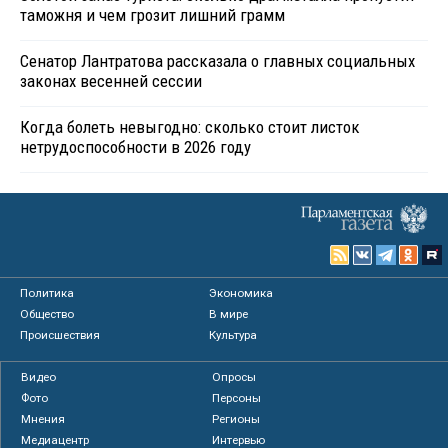
таможня и чем грозит лишний грамм
Сенатор Лантратова рассказала о главных социальных
законах весенней сессии
Когда болеть невыгодно: сколько стоит листок
нетрудоспособности в 2026 году
Политика
Экономика
Общество
В мире
Происшествия
Культура
Видео
Опросы
Фото
Персоны
Мнения
Регионы
Медиацентр
Интервью