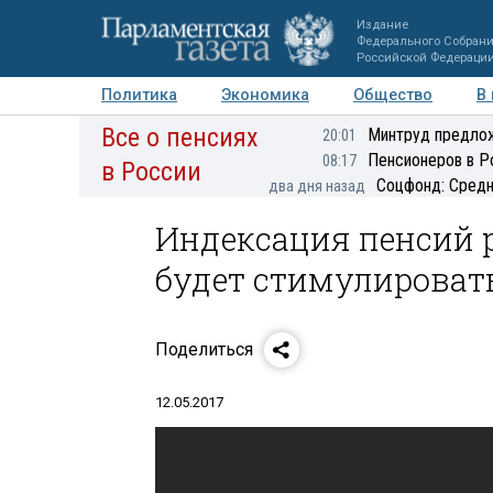
Издание
Федерального Собран
Российской Федераци
Политика
Экономика
Общество
В
Все о пенсиях
Фото
Авторы
Персоны
Мнения
Регионы
Минтруд предлож
20:01
Пенсионеров в Р
08:17
в России
Соцфонд: Средн
два дня назад
Индексация пенсий
будет стимулироват
Поделиться
12.05.2017