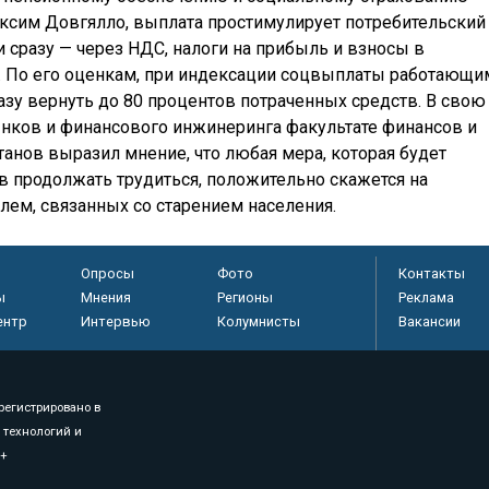
ксим Довгялло, выплата простимулирует потребительский
и сразу — через НДС, налоги на прибыль и взносы в
По его оценкам, при индексации соцвыплаты работающи
зу вернуть до 80 процентов потраченных средств. В свою
нков и финансового инжинеринга факультате финансов и
танов выразил мнение, что любая мера, которая будет
 продолжать трудиться, положительно скажется на
лем, связанных со старением населения.
Опросы
Фото
Контакты
ы
Мнения
Регионы
Реклама
ентр
Интервью
Колумнисты
Вакансии
регистрировано в
 технологий и
8+