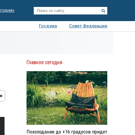
егодня»
Госдума
Совет Федерации
я
Авто
Недвижимость
Технологии
иза
Главное сегодня
Похолодание до +16 градусов придет