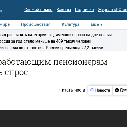
Свежий номер
Законы
Подписка
Журнал «РФ с
ия
и
 мире
Происшествия
Культура
Ещё
Медиацентр
Интервью
Колумнисты
Делова
ил расширить категории лиц, имеющих право на две пенсии
эксперт
оссии за год стало меньше на 409 тысяч человек
яя пенсия по старости в России превысила 27,2 тысячи
 работающим пенсионерам
ь спрос
Читать нас в