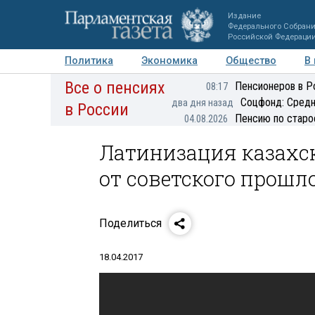
Издание
Федерального Собран
Российской Федераци
Политика
Экономика
Общество
В
Все о пенсиях
Фото
Авторы
Персоны
Мнения
Регионы
Пенсионеров в Р
08:17
Соцфонд: Средн
два дня назад
в России
Пенсию по старо
04.08.2026
Латинизация казахс
от советского прошл
Поделиться
18.04.2017