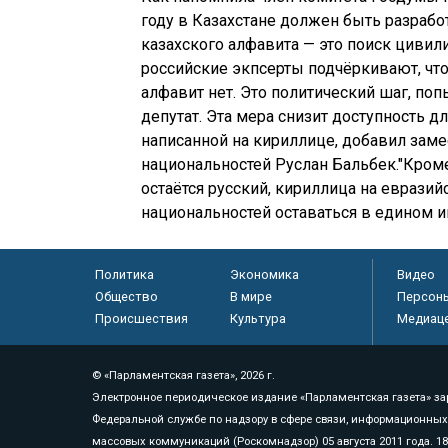
году в Казахстане должен быть разрабо
казахского алфавита — это поиск цивили
российские экпсерты подчёркивают, что
алфавит нет. Это политический шаг, поп
депутат. Эта мера снизит доступность 
написанной на кириллице, добавил зам
национальностей Руслан Бальбек."Кром
остаётся русский, кириллица на еврази
национальностей оставаться в едином 
Политика
Экономика
Видео
Общество
В мире
Персон
Происшествия
Культура
Медиац
© «Парламентская газета», 2026 г.
Электронное периодическое издание «Парламентская газета» за
Федеральной службе по надзору в сфере связи, информационных
массовых коммуникаций (Роскомнадзор) 05 августа 2011 года. 1