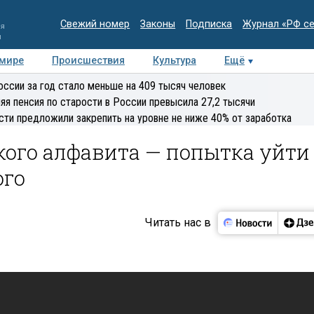
Свежий номер
Законы
Подписка
Журнал «РФ с
ия
и
 мире
Происшествия
Культура
Ещё
Медиацентр
Интервью
Колумнисты
Делова
оссии за год стало меньше на 409 тысяч человек
эксперт
яя пенсия по старости в России превысила 27,2 тысячи
сти предложили закрепить на уровне не ниже 40% от заработка
кого алфавита — попытка уйти
ого
Читать нас в