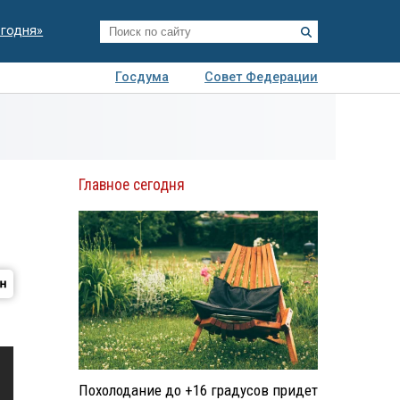
егодня»
Госдума
Совет Федерации
я
Авто
Недвижимость
Технологии
иза
Главное сегодня
Похолодание до +16 градусов придет