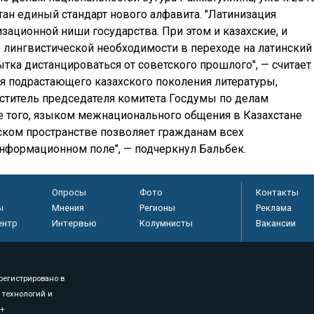
тан единый стандарт нового алфавита. "Латинизация
зационной ниши государства. При этом и казахские, и
 лингвистической необходимости в переходе на латинский
ытка дистанцироваться от советского прошлого", — считает
для подрастающего казахского поколения литературы,
еститель председателя комитета Госдумы по делам
е того, языком межнационального общения в Казахстане
йском пространстве позволяет гражданам всех
информационном поле", — подчеркнул Бальбек.
Опросы
Фото
Контакты
ы
Мнения
Регионы
Реклама
ентр
Интервью
Колумнисты
Вакансии
регистрировано в
 технологий и
8+