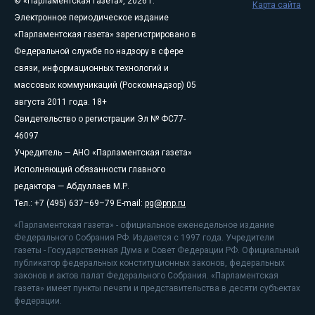
© «Парламентская газета», 2026 г.
Карта сайта
Электронное периодическое издание
«Парламентская газета» зарегистрировано в
Федеральной службе по надзору в сфере
связи, информационных технологий и
массовых коммуникаций (Роскомнадзор) 05
августа 2011 года. 18+
Свидетельство о регистрации Эл № ФС77-
46097
Учредитель — АНО «Парламентская газета»
Исполняющий обязанности главного
редактора — Абдуллаев М.Р.
Тел.: +7 (495) 637–69–79 E-mail:
pg@pnp.ru
«Парламентская газета» - официальное еженедельное издание
Федерального Собрания РФ. Издается с 1997 года. Учредители
газеты - Государственная Дума и Совет Федерации РФ. Официальный
публикатор федеральных конституционных законов, федеральных
законов и актов палат Федерального Собрания. «Парламентская
газета» имеет пункты печати и представительства в десяти субъектах
федерации.