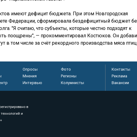
ъектов имеют дефицит бюджета. При этом Новгородская
овете Федерации, сформировала бездефицитный бюджет бе
га. "Я считаю, что субъекты, которые честно подходят к
ь поощрены", — прокомментировал Костюков. Он добави
ут в том числе за счёт рекордного производства мяса пти
Опросы
Фото
Контакты
ы
Мнения
Регионы
Реклама
ентр
Интервью
Колумнисты
Вакансии
регистрировано в
 технологий и
8+