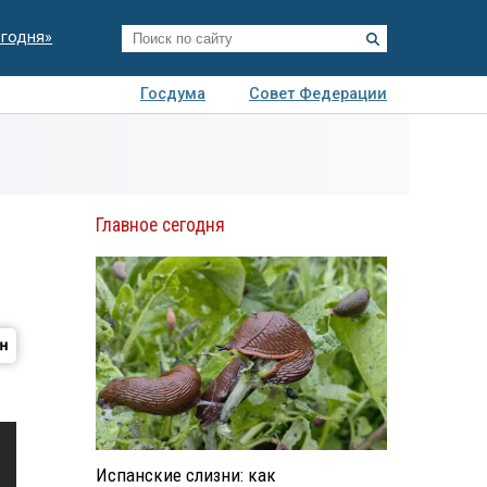
егодня»
Госдума
Совет Федерации
я
Авто
Недвижимость
Технологии
иза
Главное сегодня
Испанские слизни: как