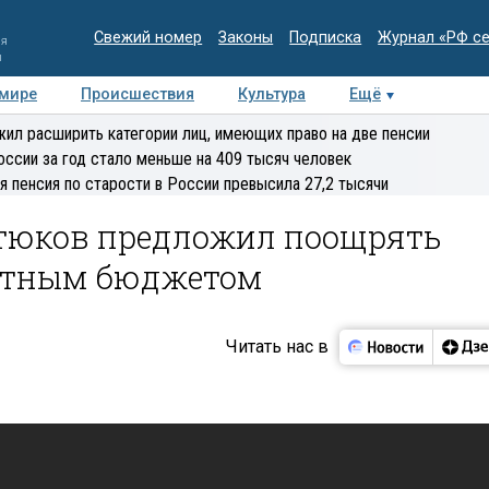
Свежий номер
Законы
Подписка
Журнал «РФ с
ия
и
 мире
Происшествия
Культура
Ещё
Медиацентр
Интервью
Колумнисты
Делова
ил расширить категории лиц, имеющих право на две пенсии
эксперт
оссии за год стало меньше на 409 тысяч человек
я пенсия по старости в России превысила 27,2 тысячи
стюков предложил поощрять
цитным бюджетом
Читать нас в