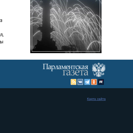
з
л,
цы
Карта сайта