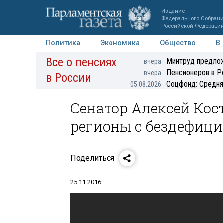
Издание
Федерального Собран
Российской Федераци
Политика
Экономика
Общество
В
Все о пенсиях
Фото
Авторы
Персоны
Мнения
Регионы
Минтруд предлож
вчера
Пенсионеров в Р
вчера
в России
Соцфонд: Средня
05.08.2026
Сенатор Алексей Ко
регионы с бездефи
Поделиться
25.11.2016