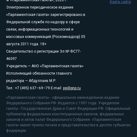
© «Парламентская газета», 2026 г.
Карта сайта
Электронное периодическое издание
«Парламентская газета» зарегистрировано в
Федеральной службе по надзору в сфере
связи, информационных технологий и
массовых коммуникаций (Роскомнадзор) 05
августа 2011 года. 18+
Свидетельство о регистрации Эл № ФС77-
46097
Учредитель — АНО «Парламентская газета»
Исполняющий обязанности главного
редактора — Абдуллаев М.Р.
Тел.: +7 (495) 637–69–79 E-mail:
pg@pnp.ru
«Парламентская газета» - официальное еженедельное издание
Федерального Собрания РФ. Издается с 1997 года. Учредители
газеты - Государственная Дума и Совет Федерации РФ. Официальный
публикатор федеральных конституционных законов, федеральных
законов и актов палат Федерального Собрания. «Парламентская
газета» имеет пункты печати и представительства в десяти субъектах
федерации.