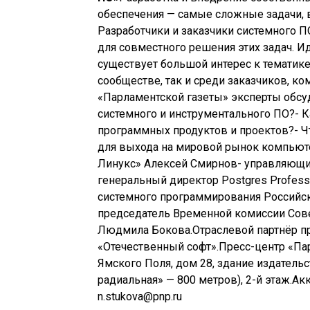
обеспечения — самые сложные задачи, 
Разработчики и заказчики системного П
для совместного решения этих задач. И
существует большой интерес к тематике
сообществе, так и среди заказчиков, к
«Парламентской газеты» эксперты обсу
системного и инструментального ПО?- 
программных продуктов и проектов?- Ч
для выхода на мировой рынок компьюте
Линукс» Алексей Смирнов- управляющи
генеральный директор Postgres Profess
системного программирования Российс
председатель Временной комиссии Сов
Людмила Бокова.Отраслевой партнёр п
«Отечественный софт».Пресс-центр «Парл
Ямского Поля, дом 28, здание издатель
радиальная» — 800 метров), 2-й этаж.Аккре
n.stukova@pnp.ru