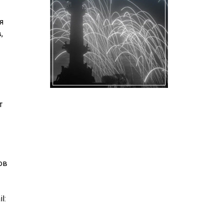
я
,
т
ов
l: