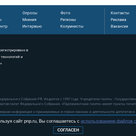
Опросы
Фото
Контакты
ы
Мнения
Регионы
Реклама
ентр
Интервью
Колумнисты
Вакансии
регистрировано в
 технологий и
8+
.
дерального Собрания РФ. Издается с 1997 года. Учредители газеты - Государств
ктов палат Федерального Собрания. «Парламентская газета» имеет пункты печати
оверная информация о принимаемых в стране законах и деятельности депутатов и
льзуя сайт pnp.ru, Вы соглашаетесь с
использованием файлов c
ехнологии
СОГЛАСЕН