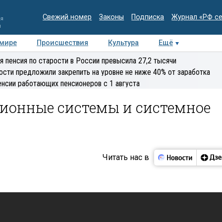
Свежий номер
Законы
Подписка
Журнал «РФ с
ия
и
 мире
Происшествия
Культура
Ещё
Медиацентр
Интервью
Колумнисты
Делова
я пенсия по старости в России превысила 27,2 тысячи
эксперт
ости предложили закрепить на уровне не ниже 40% от заработка
енсии работающих пенсионеров с 1 августа
ционные системы и системное
Читать нас в