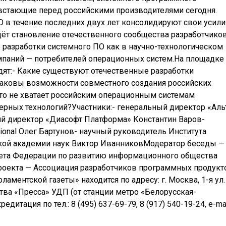
встающие перед российскими производителями сегодня.
О в течение последних двух лет консолидируют свои усили
дёт становление отечественного сообщества разработчиков
 разработки системного ПО как в научно-технологическом
омпаний — потребителей операционных систем.На площадке
дят:- Какие существуют отечественные разработки
Каковы возможности совместного создания российских
то не хватает российским операционным системам
рных технологий?Участники:- генеральный директор «Аль
й директор «Диасофт Платформа» Константин Варов-
ional Олег Бартунов- научный руководитель Института
кой академии наук Виктор ИванниковМодератор беседы —
ета Федерации по развитию информационного общества
роекта — Ассоциация разработчиков программных продукт
аментской газеты» находится по адресу: г. Москва, 1-я ул.
ства «Пресса» УДП (от станции метро «Белорусская-
дитация по тел.: 8 (495) 637-69-79, 8 (917) 540-19-24, e-mai