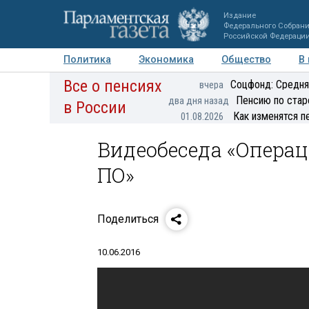
Издание
Федерального Собран
Российской Федераци
Политика
Экономика
Общество
В
Все о пенсиях
Фото
Авторы
Персоны
Мнения
Регионы
Соцфонд: Средня
вчера
Пенсию по стар
два дня назад
в России
Как изменятся п
01.08.2026
Видеобеседа «Опера
ПО»
Поделиться
10.06.2016