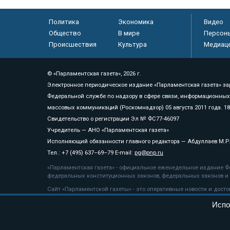
Политика
Экономика
Видео
Общество
В мире
Персон
Происшествия
Культура
Медиац
© «Парламентская газета», 2026 г.
Электронное периодическое издание «Парламентская газета» за
Федеральной службе по надзору в сфере связи, информационных
массовых коммуникаций (Роскомнадзор) 05 августа 2011 года. 1
Свидетельство о регистрации Эл № ФС77-46097
Учредитель — АНО «Парламентская газета»
Исполняющий обязанности главного редактора — Абдуллаев М.Р
Тел.: +7 (495) 637–69–79 E-mail:
pg@pnp.ru
«Парламентская газета» - официальное еженедельное издание Фе
федеральных конституционных законов, федеральных законов и а
Сайт «Парламентской газеты» - это оперативные новости и дост
«Парламентской газеты» активная ссылка на pnp.ru обязательна.
Испо
На информационном ресурсе применяются
рекомендательные т
Положение о защите персональных данных