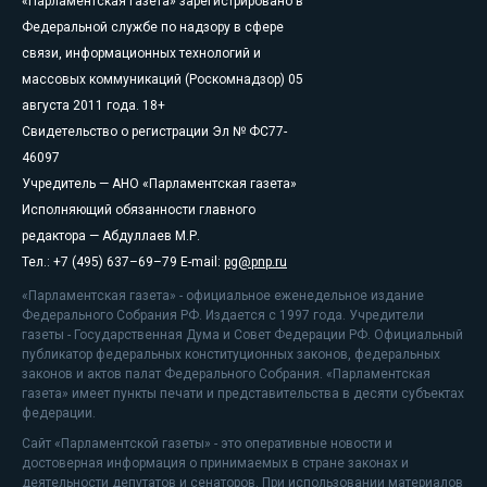
«Парламентская газета» зарегистрировано в
Федеральной службе по надзору в сфере
связи, информационных технологий и
массовых коммуникаций (Роскомнадзор) 05
августа 2011 года. 18+
Свидетельство о регистрации Эл № ФС77-
46097
Учредитель — АНО «Парламентская газета»
Исполняющий обязанности главного
редактора — Абдуллаев М.Р.
Тел.: +7 (495) 637–69–79 E-mail:
pg@pnp.ru
«Парламентская газета» - официальное еженедельное издание
Федерального Собрания РФ. Издается с 1997 года. Учредители
газеты - Государственная Дума и Совет Федерации РФ. Официальный
публикатор федеральных конституционных законов, федеральных
законов и актов палат Федерального Собрания. «Парламентская
газета» имеет пункты печати и представительства в десяти субъектах
федерации.
Сайт «Парламентской газеты» - это оперативные новости и
достоверная информация о принимаемых в стране законах и
деятельности депутатов и сенаторов. При использовании материалов