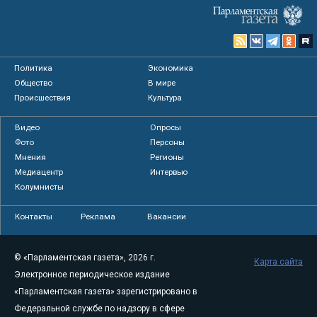
Политика
Экономика
Общество
В мире
Происшествия
Культура
Видео
Опросы
Фото
Персоны
Мнения
Регионы
Медиацентр
Интервью
Колумнисты
Контакты
Реклама
Вакансии
© «Парламентская газета», 2026 г.
Карта сайта
Электронное периодическое издание
«Парламентская газета» зарегистрировано в
Федеральной службе по надзору в сфере