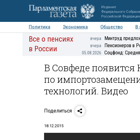
Издание
Федерального Собран
Российской Федераци
Политика
Экономика
Общество
В
Все о пенсиях
Фото
Авторы
Персоны
Мнения
Регионы
Минтруд предлож
вчера
Пенсионеров в Р
вчера
в России
Соцфонд: Средня
05.08.2026
В Совфеде появится
по импортозамещен
технологий. Видео
Поделиться
18.12.2015