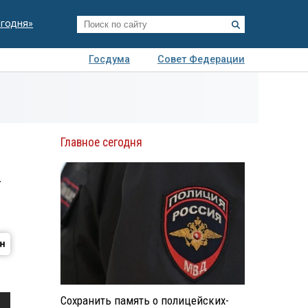
егодня»
Госдума
Совет Федерации
я
Авто
Недвижимость
Технологии
иза
Главное сегодня
х
Сохранить память о полицейских-