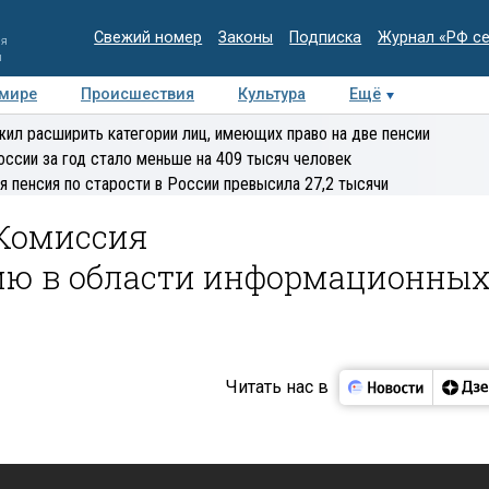
Свежий номер
Законы
Подписка
Журнал «РФ с
ия
и
 мире
Происшествия
Культура
Ещё
Медиацентр
Интервью
Колумнисты
Делова
ил расширить категории лиц, имеющих право на две пенсии
эксперт
оссии за год стало меньше на 409 тысяч человек
я пенсия по старости в России превысила 27,2 тысячи
 Комиссия
ию в области информационны
Читать нас в