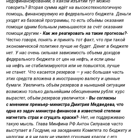
недофинансировании, о каком изъятии тут можно
говорить? Вторая сумма идёт на высокотехнологичную
помощь, финансируемую из федерального бюджета. Деньги
уходят из базовой программы, то есть объёмы оказания
помощи одним больным уменьшаются за счёт оказания
помощи другим.
- Как же реагировать на такие прогнозы?
-
Честно говоря, понять и принять тот факт, что при такой
экономической политике лучше не будет. Денег в бюджете
нет. У нас очень сильная зависимость объема доходов
федерального бюджета от цен на нефть, и если цены
на нефть не стабилизируются или не повысятся, лучше
не станет. Что касается резервов — у нас большая часть
этих средств вложена в иностранную валюту и ценные
бумаги. Увеличить объём резервов в нынешней ситуации
возможно только дальнейшим обесценением рубля: курс
вырастет, объём резервов увеличится.
- Вы согласны
с мнением премьер-министра Дмитрия Медведева, что
одна из задач министра финансов в известной степени
нагнетать страх и сгущать краски?
- Нет, не поддерживаю
такую мысль. Глава Минфина РФ Антон Силуанов часто
выступает в Госдуме, на заседаниях Комитета по бюджету и
налогам, и я ни разу не увидел сгущения красок с его