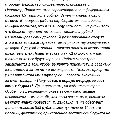
стороны. Ведомство, скорее, перестраховывается.
Например, Правительство зарезервировало в федеральном
бюджете 1,3 триллиона рублей. Зачем — сначала было
не ясно. В процессе работы над бюджетом выяснилось:
Минфин посчитал, что в 2016 году есть большие риски того,
что бюджет недополучит свыше триллиона рублей
из запланированных доходов. И резервирование средств —
это и есть то самое страхование от рисков недополученных
доходов. С другой стороны — сложно понять высказывания
представителей Правительства, как «Дай Бог, что у нас
в экономике всё будет хорошо». Работа министров
заключается в том, чтобы выявлять приоритеты в развитии
экономики, а затем чётко им следовать. Пока же приоритет
у Правительства мы видим один — спасать экономику
за счёт граждан.
- Получается, в первую очередь за счёт
самых бедных?
- Да, в частности, за счёт пенсионеров.
Особенно ущемлёнными оказываются работающие
пенсионеры — им и на 4%, как всем остальным, выплаты
не будут индексироваться. Индексация на 4% обеспечит
дополнительные 353 рубля в месяц к пенсии. И вот эти
копейки, фактически, единственное достижение бюджета на