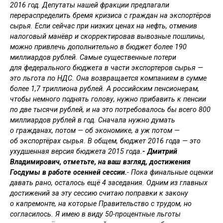
2016 год. Депутаты нашей фракции предлагали
перераспределить бремя кризиса с граждан на экспортёров
сырья. Если сейчас при низких ценах на нефть, отменив
налоговый манёвр и скорректировав вывозные пошлины,
можно привлечь дополнительно в бюджет более 190
миллиардов рублей. Самые существенные потери
для федерального бюджета в части экспортеров сырья —
это льгота по НДС. Она возвращается компаниям в сумме
более 1,7 триллиона рублей. А российским пенсионерам,
чтобы немного поднять голову, нужно прибавить к пенсии
по две тысячи рублей, и на это потребовалось бы всего 800
миллиардов рублей в год. Сначала нужно думать
о гражданах, потом — об экономике, а уж потом —
об экспортёрах сырья. В общем, бюджет 2016 года — это
ухудшенная версия бюджета 2015 года.
- Дмитрий
Владимирович, отметьте, на ваш взгляд, достижения
Госдумы в работе осенней сессии.
- Пока финальные оценки
давать рано, осталось ещё 4 заседания. Одним из главных
достижений за эту сессию считаю поправки к закону
о капремонте, на которые Правительство с трудом, но
согласилось. Я имею в виду 50-процентные льготы