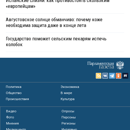
Испанские слизни: как противостоять скользким
«европейцам»
Августовское солнце обманчиво: почему коже
необходима защита даже в конце лета
Государство поможет сельским пекарям испечь
колобок
Политика
Экономика
Общество
В мире
Происшествия
Культура
Видео
Опросы
Фото
Персоны
Мнения
Регионы
Медиацентр
Интервью