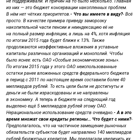
не поддерживали. И причин на то было несколько. Главная
из них — это бюджет консервации накопленных проблем.
В нём нет чётких приоритетов.
- Что вы имеете в виду?
- Всё
просто. В качестве примера приведу заморозку
накопительной части пенсии и неиндексацию её не
на полный размер инфляции, а лишь на 4%, хотя инфляция
по итогам 2015 года будет ближе к 13%. Также
продолжаются неэффективные вложения в уставные
капиталы различных организаций и монополий. Чтобы
было яснее: есть ОАО «Особые экономические зоны».
По итогам 2015 года у этого ОАО неиспользованные
остатки ранее вложенных средств федерального бюджета
в период с 2011 по настоящее время составили более 40
миллиардов рублей. То есть цели были не достигнуты и
деньги не были израсходованы и не направлены
в экономику. А теперь в бюджете на следующий год
выделено ещё 5 миллиардов рублей этому ОАО.
Нерациональное использование средств очевидно.
- А в это
время множат свои кредиты регионы… Что будет с ними?
-
Предполагалось, что на частичное замещение рыночных
обязательств субъектов будет направлено 140 миллиардов
рублей бюджетных кредитов. Мы предлагали увеличить их