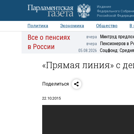
Издание
Федерального Собран
Российской Федераци
Политика
Экономика
Общество
В
Все о пенсиях
Фото
Авторы
Персоны
Мнения
Регионы
Минтруд предлож
вчера
Пенсионеров в Р
вчера
в России
Соцфонд: Средня
05.08.2026
«Прямая линия» с д
Поделиться
22.10.2015