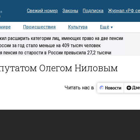
Свежий номер
Законы
Подписка
Журнал «РФ с
ия
и
 мире
Происшествия
Культура
Ещё
Медиацентр
Интервью
Колумнисты
Делова
ил расширить категории лиц, имеющих право на две пенсии
эксперт
оссии за год стало меньше на 409 тысяч человек
я пенсия по старости в России превысила 27,2 тысячи
епутатом Олегом Ниловым
Читать нас в