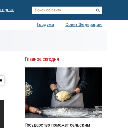
егодня»
Госдума
Совет Федерации
я
Авто
Недвижимость
Технологии
иза
Главное сегодня
Государство поможет сельским