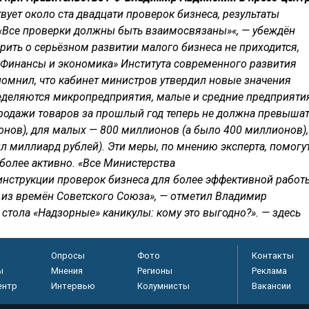
вует около ста двадцати проверок бизнеса, результаты
 «Все проверки должны быть взаимосвязаны»«, — убеждён
рить о серьёзном развитии малого бизнеса не приходится,
«Финансы и экономика» Института современного развития
помнил, что кабинет министров утвердил новые значения
еделяются микропредприятия, малые и средние предприяти
продажи товаров за прошлый год теперь не должна превыша
онов), для малых — 800 миллионов (а было 400 миллионов),
л миллиард рублей). Эти меры, по мнению эксперта, помогу
более активно. «Все Министерства
инструкции проверок бизнеса для более эффективной работ
 из времён Советского Союза», — отметил Владимир
стола «Надзорные» каникулы: кому это выгодно?». — здесь
Опросы
Фото
Контакты
ы
Мнения
Регионы
Реклама
ентр
Интервью
Колумнисты
Вакансии