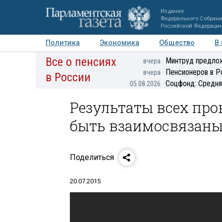
Издание
Федерального Собран
Российской Федераци
Политика
Экономика
Общество
В
Все о пенсиях
Фото
Авторы
Персоны
Мнения
Регионы
Минтруд предлож
вчера
Пенсионеров в Р
вчера
в России
Соцфонд: Средня
05.08.2026
Результаты всех про
быть взаимосвязаны 
Поделиться
20.07.2015