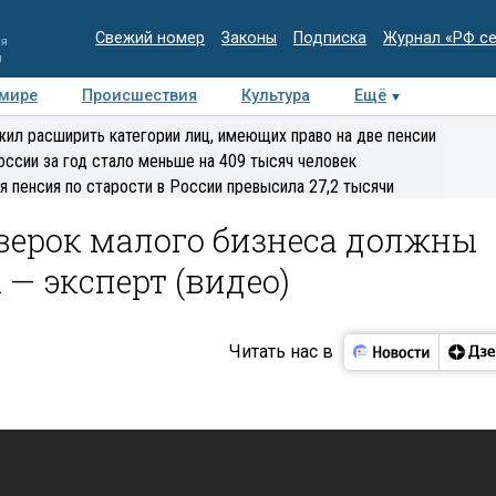
Свежий номер
Законы
Подписка
Журнал «РФ с
ия
и
 мире
Происшествия
Культура
Ещё
Медиацентр
Интервью
Колумнисты
Делова
ил расширить категории лиц, имеющих право на две пенсии
эксперт
оссии за год стало меньше на 409 тысяч человек
я пенсия по старости в России превысила 27,2 тысячи
верок малого бизнеса должны
— эксперт (видео)
Читать нас в