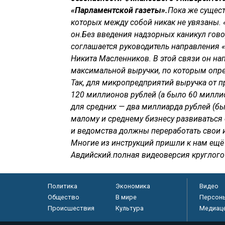
«Парламентской газеты».
Пока же сущест
которых между собой никак не увязаны.
он.Без введения надзорных каникул гово
соглашается руководитель направления 
Никита Масленников. В этой связи он на
максимальной выручки, по которым опр
Так, для микропредприятий выручка от 
120 миллионов рублей (а было 60 милли
для средних — два миллиарда рублей (бы
малому и среднему бизнесу развиваться 
и ведомства должны переработать свои 
Многие из инструкций пришли к нам ещё
Авдийский.полная видеоверсия круглого 
Политика
Экономика
Видео
Общество
В мире
Персон
Происшествия
Культура
Медиац