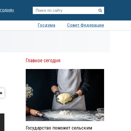
егодня»
Госдума
Совет Федерации
я
Авто
Недвижимость
Технологии
иза
Главное сегодня
Государство поможет сельским