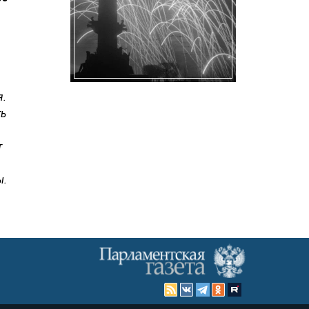
я.
ть
т
ы.