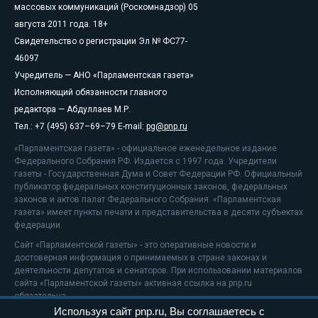
массовых коммуникаций (Роскомнадзор) 05
августа 2011 года. 18+
Свидетельство о регистрации Эл № ФС77-
46097
Учредитель — АНО «Парламентская газета»
Исполняющий обязанности главного
редактора — Абдуллаев М.Р.
Тел.: +7 (495) 637–69–79 E-mail:
pg@pnp.ru
«Парламентская газета» - официальное еженедельное издание
Федерального Собрания РФ. Издается с 1997 года. Учредители
газеты - Государственная Дума и Совет Федерации РФ. Официальный
публикатор федеральных конституционных законов, федеральных
законов и актов палат Федерального Собрания. «Парламентская
газета» имеет пункты печати и представительства в десяти субъектах
федерации.
Сайт «Парламентской газеты» - это оперативные новости и
достоверная информация о принимаемых в стране законах и
деятельности депутатов и сенаторов. При использовании материалов
сайта «Парламентской газеты» активная ссылка на pnp.ru
обязательна.
Используя сайт pnp.ru, Вы соглашаетесь с
На информационном ресурсе применяются
рекомендательные