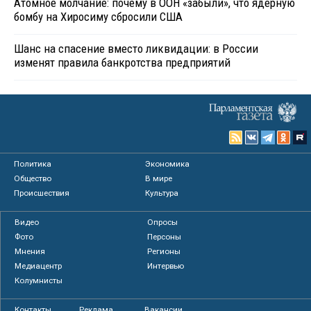
Атомное молчание: почему в ООН «забыли», что ядерную
бомбу на Хиросиму сбросили США
Шанс на спасение вместо ликвидации: в России
изменят правила банкротства предприятий
Политика
Экономика
Общество
В мире
Происшествия
Культура
Видео
Опросы
Фото
Персоны
Мнения
Регионы
Медиацентр
Интервью
Колумнисты
Контакты
Реклама
Вакансии