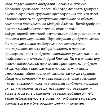
СМИ, поддерживают Австралия, Бельгия и Украина.
Малайзия призывает Совбез ООН сформировать трибунал
с целью «добиться судебного преследования тех, кто несет
ответственность за преступление, связанное со сбитым
самолетом авиакомпании Malaysia Airlines». Такой трибунал,
считает малайзийская сторона, сможет стать
«эффективной гарантией независимого и беспристрастного
процесса расследования». Идея создания трибунала может
быть продиктована необходимостью защиты прав
пострадавших, однако избирательность в вопросе
проведения таких трибуналов заставляет усомниться в его
необходимости, считает Андрей Клишас. По его словам, ему
неясно, какие именно цели может преследовать трибунал.
«Ведь подобных прецедентов я не помню — ни когда
американцы сбили иранский самолёт, ни когда украинцы
сбили наш самолёт», — сказал сенатор.Вполне возможно,
что изначально инициатива создания трибунала исходила
от тех, кто стремится защитить права пострадавших —
тогда в этом есть рациональное зерно, добавил он. «Но
такая избирательность в создании трибунала заставляет
усомниться в его благородных целях», — полагает