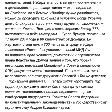
парламентарий. Избирательность сегодня проявляется и
в деятельности правозащитников — их не видно ни
на Донбассе, ни в Йемене. «Вообще нужно разобраться,
можно ли проводить трибунал в условиях, когда Украина
долго блокировала доступ к месту крушения самолёта», —
заключил Клишас.Трагедия с пассажирским Boeing 777,
выполнявшим рейс Амстердам — Куала-Лумпур, произошла
17 июля 2014 года в 80 километрах от Донецка. Ее
жертвами стали почти 300 человек. В среду в эфире
телеканала «Россия 24» уполномоченный МИД РФ
по вопросам прав человека, демократии и верховенства
права
Константин Долгов
заявил о том, что проект
резолюции, внесенный Малайзией в Совет Безопасности
ООН, допускает много толкований. По его словам, никто
не согласовывал этот документ с Россией. «Так не делается,
— подчеркнул дипломат. — Теперь хотят «протащить под
сурдинку», документ может быть подвергнут самым
широким толкованиям».полная видеоверсия пресс-
конференции председателя Комитета Совета Федерации
по конституционному законодательству и государственному
строительству Андрея Клишаса - здесь