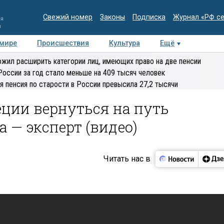
Свежий номер
Законы
Подписка
Журнал «РФ с
ия
и
 мире
Происшествия
Культура
Ещё
Медиацентр
Интервью
Колумнисты
Делова
жил расширить категории лиц, имеющих право на две пенсии
эксперт
России за год стало меньше на 409 тысяч человек
я пенсия по старости в России превысила 27,2 тысячи
ции вернуться на путь
 — эксперт (видео)
Читать нас в