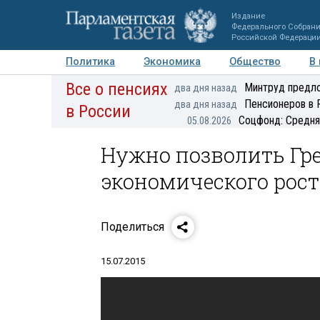
Издание
Федерального Собран
Российской Федераци
Политика
Экономика
Общество
В
Все о пенсиях
Фото
Авторы
Персоны
Мнения
Регионы
Минтруд предло
два дня назад
Пенсионеров в 
два дня назад
в России
Соцфонд: Средня
05.08.2026
Нужно позволить Гре
экономического роста
Поделиться
15.07.2015