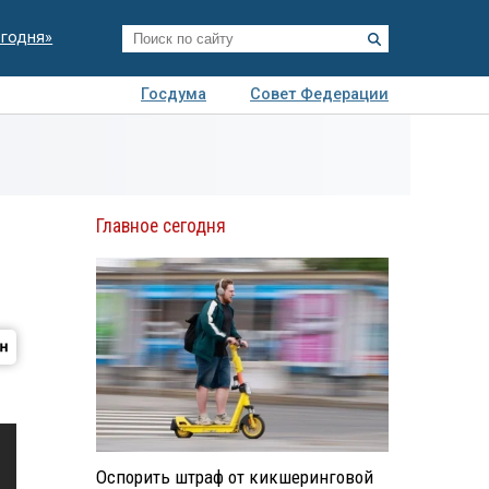
егодня»
Госдума
Совет Федерации
я
Авто
Недвижимость
Технологии
иза
Главное сегодня
Оспорить штраф от кикшеринговой