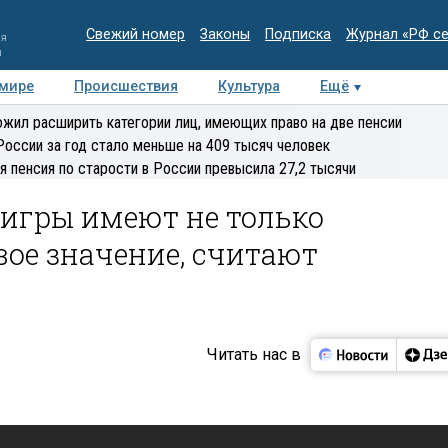
Свежий номер
Законы
Подписка
Журнал «РФ с
ия
и
 мире
Происшествия
Культура
Ещё
Медиацентр
Интервью
Колумнисты
Делова
жил расширить категории лиц, имеющих право на две пенсии
эксперт
России за год стало меньше на 409 тысяч человек
я пенсия по старости в России превысила 27,2 тысячи
 игры имеют не только
вое значение, считают
Читать нас в