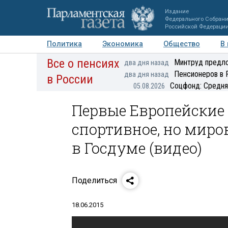
Издание
Федерального Собран
Российской Федераци
Политика
Экономика
Общество
В
Все о пенсиях
Фото
Авторы
Персоны
Мнения
Регионы
Минтруд предло
два дня назад
Пенсионеров в 
два дня назад
в России
Соцфонд: Средня
05.08.2026
Первые Европейские
спортивное, но миро
в Госдуме (видео)
Поделиться
18.06.2015