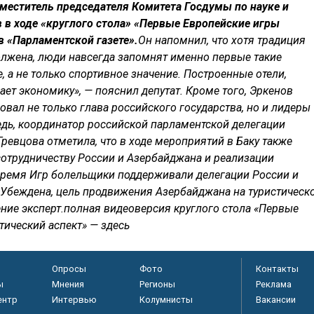
аместитель председателя Комитета Госдумы по науке и
 в ходе
«
круглого стола» «Первые Европейские игры
в «Парламентской газете».
Он напомнил, что хотя традиция
олжена, люди навсегда запомнят именно первые такие
 а не только спортивное значение. Построенные отели,
ает экономику», — пояснил депутат. Кроме того, Эркенов
овал не только глава российского государства, но и лидеры
едь, координатор российской парламентской делегации
ревцова отметила, что в ходе мероприятий в Баку также
отрудничеству России и Азербайджана и реализации
время Игр болельщики поддерживали делегации России и
. «Убеждена, цель продвижения Азербайджана на туристическ
ние эксперт.полная видеоверсия круглого стола «Первые
ический аспект» — здесь
Опросы
Фото
Контакты
ы
Мнения
Регионы
Реклама
ентр
Интервью
Колумнисты
Вакансии