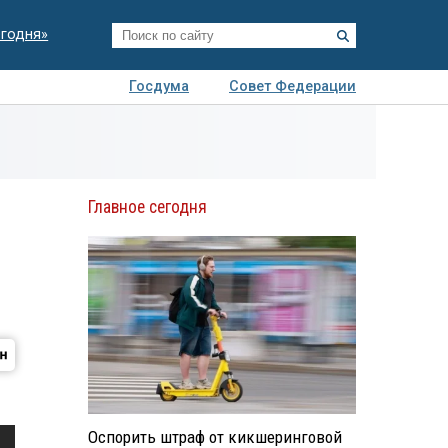
егодня»
Госдума
Совет Федерации
я
Авто
Недвижимость
Технологии
иза
Главное сегодня
Оспорить штраф от кикшеринговой