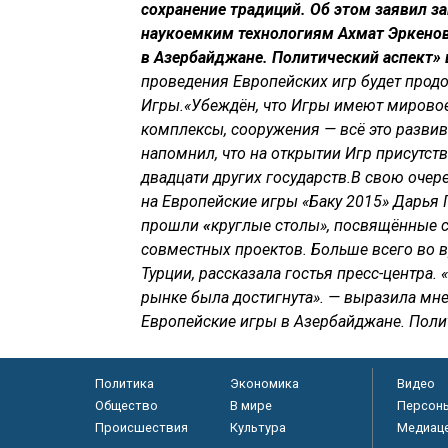
сохранение традиций. Об этом заявил з
наукоемким технологиям Ахмат Эркенов
в Азербайджане. Политический аспект» 
проведения Европейских игр будет прод
Игры.«Убеждён, что Игры имеют мировое,
комплексы, сооружения — всё это развив
напомнил, что на открытии Игр присутств
двадцати других государств.В свою очер
на Европейские игры «Баку 2015» Дарья Г
прошли
«
круглые столы», посвящённые с
совместных проектов. Больше всего во 
Турции, рассказала гостья пресс-центра
рынке была достигнута». — выразила мне
Европейские игры в Азербайджане. Полит
Политика
Экономика
Видео
Общество
В мире
Персон
Происшествия
Культура
Медиац