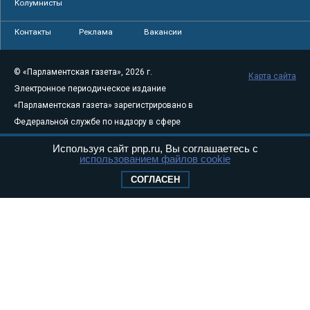
Колумнисты
Контакты
Реклама
Вакансии
© «Парламентская газета», 2026 г.
Карта сайта
Электронное периодическое издание
«Парламентская газета» зарегистрировано в
Федеральной службе по надзору в сфере
связи, информационных технологий и
Используя сайт pnp.ru, Вы соглашаетесь с
массовых коммуникаций (Роскомнадзор) 05
использованием файлов cookie
августа 2011 года. 18+
СОГЛАСЕН
Свидетельство о регистрации Эл № ФС77-
46097
Учредитель — АНО «Парламентская газета»
Исполняющий обязанности главного
редактора — Абдуллаев М.Р.
Тел.: +7 (495) 637–69–79 E-mail:
pg@pnp.ru
«Парламентская газета» - официальное еженедельное издание
Федерального Собрания РФ. Издается с 1997 года. Учредители