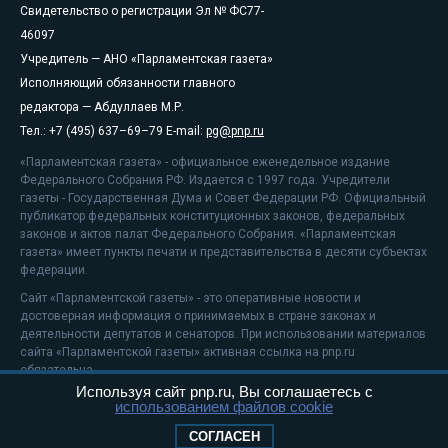
Свидетельство о регистрации Эл № ФС77-
46097
Учредитель — АНО «Парламентская газета»
Исполняющий обязанности главного
редактора — Абдуллаев М.Р.
Тел.: +7 (495) 637–69–79 E-mail:
pg@pnp.ru
«Парламентская газета» - официальное еженедельное издание
Федерального Собрания РФ. Издается с 1997 года. Учредители
газеты - Государственная Дума и Совет Федерации РФ. Официальный
публикатор федеральных конституционных законов, федеральных
законов и актов палат Федерального Собрания. «Парламентская
газета» имеет пункты печати и представительства в десяти субъектах
федерации.
Сайт «Парламентской газеты» - это оперативные новости и
достоверная информация о принимаемых в стране законах и
деятельности депутатов и сенаторов. При использовании материалов
сайта «Парламентской газеты» активная ссылка на pnp.ru
обязательна.
Используя сайт pnp.ru, Вы соглашаетесь с
На информационном ресурсе применяются
рекомендательные
использованием файлов cookie
технологии
Положение о защите персональных данных
СОГЛАСЕН