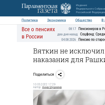
Издание
Федерального Собран
Российской Федераци
Политика
Экономика
Общество
В
Все о пенсиях
Фото
Авторы
Персоны
Мнения
Регионы
Пенсионеров в Р
08:17
Соцфонд: Средн
два дня назад
в России
Пенсию по старо
04.08.2026
Вяткин не исключил
наказания для Рашк
Поделиться
10.03.2022 17:29
Автор:
Анна Шушкина