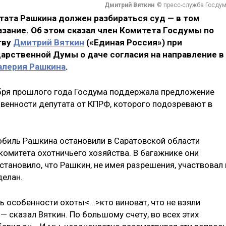
Дмитрий Вяткин
© пресс-служба Госду
тата Рашкина должен разбираться суд — в том
азание. Об этом сказал член Комитета Госдумы по
тву
Дмитрий Вяткин
(«Единая Россия») при
арственной Думы о даче согласия на направление в
алерия Рашкина
.
ября прошлого года Госдума поддержала предложение
венности депутата от КПРФ, которого подозревают в
мобиль Рашкина остановили в Саратовской области
комитета охотничьего хозяйства. В багажнике они
становило, что Рашкин, не имея разрешения, участвовал 
делан.
 особенности охоты<...>кто виноват, что не взяли
 — сказал Вяткин. По большому счету, во всех этих