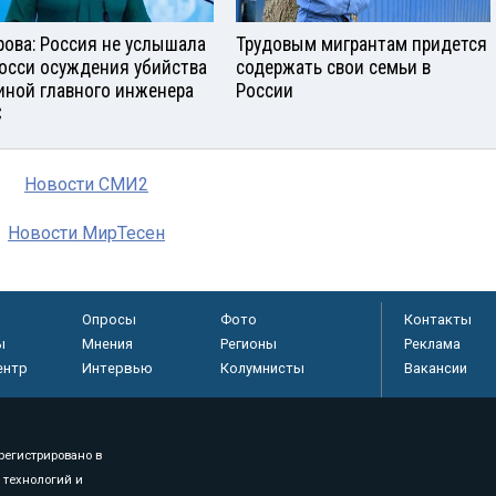
рова: Россия не услышала
Трудовым мигрантам придется
росси осуждения убийства
содержать свои семьи в
иной главного инженера
России
С
Новости СМИ2
Новости МирТесен
Опросы
Фото
Контакты
ы
Мнения
Регионы
Реклама
ентр
Интервью
Колумнисты
Вакансии
регистрировано в
 технологий и