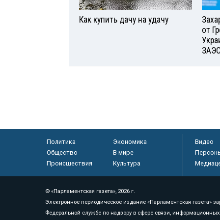
Как купить дачу на удачу
Заха
от Г
Укра
ЗАЭ
Политика
Экономика
Видео
Общество
В мире
Персон
Происшествия
Культура
Медиац
© «Парламентская газета», 2026 г.
Электронное периодическое издание «Парламентская газета» за
Федеральной службе по надзору в сфере связи, информационных