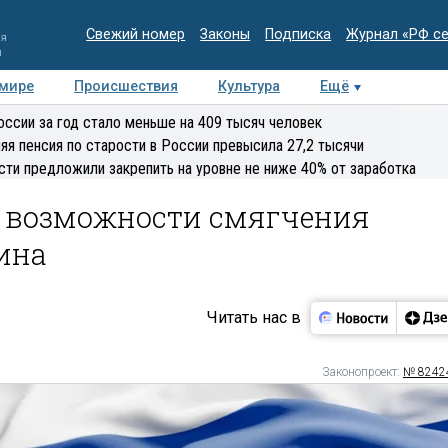
Свежий номер
Законы
Подписка
Журнал «РФ с
ия
и
 мире
Происшествия
Культура
Ещё
Медиацентр
Интервью
Колумнисты
Делова
оссии за год стало меньше на 409 тысяч человек
эксперт
яя пенсия по старости в России превысила 27,2 тысячи
сти предложили закрепить на уровне не ниже 40% от заработка
 возможности смягчения
ина
Читать нас в
Законопроект:
№ 8242