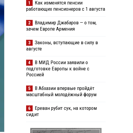
Как изменятся пенсии
1
работающих пенсионеров с 1 августа
Владимир Джабаров — о том,
2
зачем Европе Армения
Законы, вступающие в силу в
3
августе
В МИД России заявили о
4
подготовке Европы к войне с
Россией
В Абхазии впервые пройдёт
5
масштабный молодёжный форум
Ереван рубит сук, на котором
6
сидит