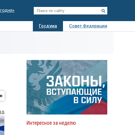
егодня»
Госдума
Совет Федерации
я
Авто
Недвижимость
Технологии
иза
4-8
Интересное за неделю