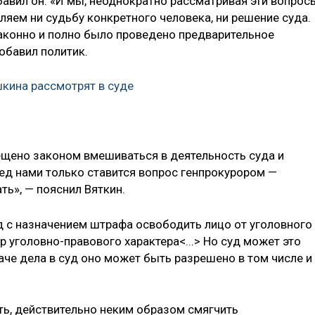
авил он. «И мы, неоднократно рассматривая эти вопрос
ляем ни судьбу конкретного человека, ни решение суда.
законно и полно было проведено предварительное
добавил политик.
кина рассмотрят в суде
ещено законом вмешиваться в деятельность суда и
ед нами только ставится вопрос генпрокурором —
ть», — пояснил Вяткин.
уд с назначением штрафа освободить лицо от уголовного
 уголовно-правового характера<...> Но суд может это
даче дела в суд оно может быть разрешено в том числе и
ть, действительно неким образом смягчить