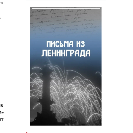
om
о
ов
е»
ит