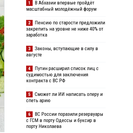
В Абхазии впервые пройдёт
1
масштабный молодёжный форум
Пенсию по старости предложили
2
закрепить на уровне не ниже 40% от
заработка
Законы, вступающие в силу в
3
августе
Путин расширил список лиц с
4
судимостью для заключения
контракта с ВС РФ
Сможет ли ИИ написать оперу и
5
спеть арию
ВС России поразили резервуары
6
с ГСМ в порту Одессы и буксир в
порту Николаева