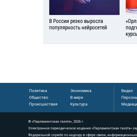
В России резко выросла
«Орл
популярность нейросетей
подг
курс
Политика
Экономика
Видео
Общество
В мире
Персон
Происшествия
Культура
Медиац
© «Парламентская газета», 2026 г.
Электронное периодическое издание «Парламентская газета» за
Федеральной службе по надзору в сфере связи, информационных