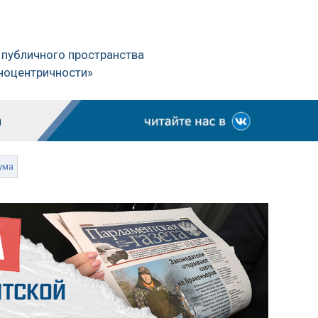
з публичного пространства
йноцентричности»
ума