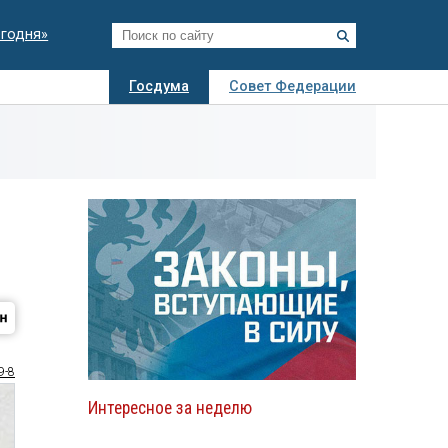
егодня»
Госдума
Совет Федерации
я
Авто
Недвижимость
Технологии
иза
9-8
Интересное за неделю