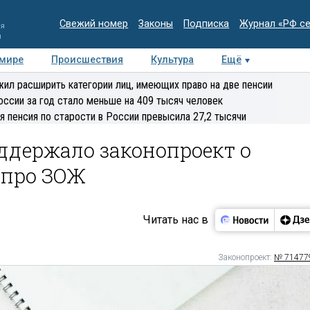
Свежий номер
Законы
Подписка
Журнал «РФ с
ия
и
 мире
Происшествия
Культура
Ещё
Медиацентр
Интервью
Колумнисты
Делова
ил расширить категории лиц, имеющих право на две пенсии
эксперт
оссии за год стало меньше на 409 тысяч человек
я пенсия по старости в России превысила 27,2 тысячи
ддержало законопроект о
 про ЗОЖ
Читать нас в
Законопроект:
№ 71477