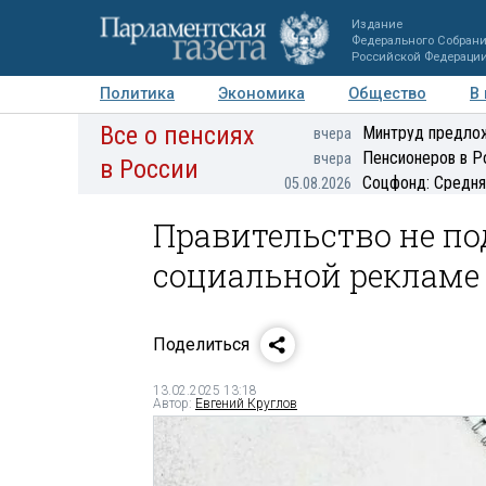
Издание
Федерального Собран
Российской Федераци
Политика
Экономика
Общество
В
Все о пенсиях
Фото
Авторы
Персоны
Мнения
Регионы
Минтруд предлож
вчера
Пенсионеров в Р
вчера
в России
Соцфонд: Средня
05.08.2026
Правительство не по
социальной рекламе
Поделиться
13.02.2025 13:18
Автор:
Евгений Круглов