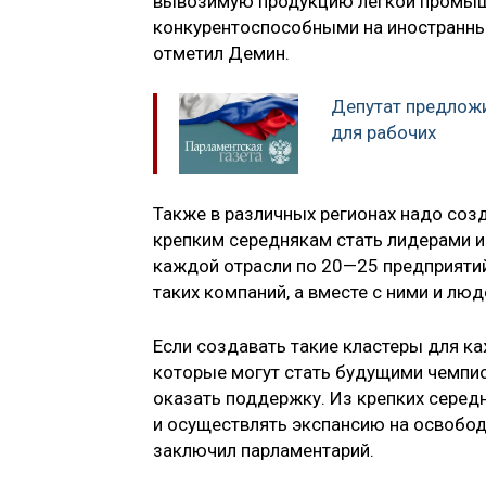
вывозимую продукцию легкой промышл
конкурентоспособными на иностранны
отметил Демин.
Депутат предложи
для рабочих
Также в различных регионах надо соз
крепким середнякам стать лидерами и
каждой отрасли по 20—25 предприятий
таких компаний, а вместе с ними и люд
Если создавать такие кластеры для к
которые могут стать будущими чемпио
оказать поддержку. Из крепких серед
и осуществлять экспансию на освобо
заключил парламентарий.