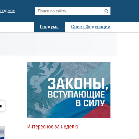
егодня»
Госдума
Совет Федерации
я
Авто
Недвижимость
Технологии
иза
Интересное за неделю