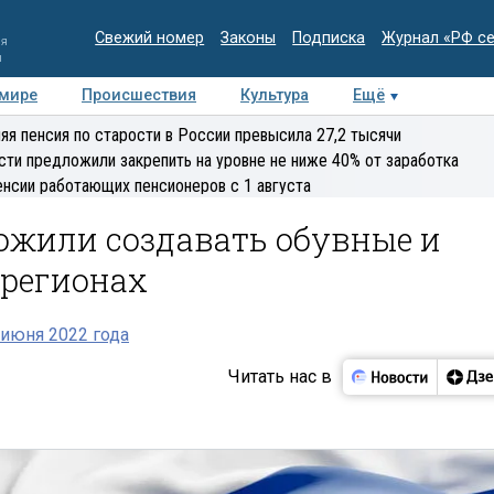
Свежий номер
Законы
Подписка
Журнал «РФ с
ия
и
 мире
Происшествия
Культура
Ещё
Медиацентр
Интервью
Колумнисты
Делова
яя пенсия по старости в России превысила 27,2 тысячи
эксперт
сти предложили закрепить на уровне не ниже 40% от заработка
енсии работающих пенсионеров с 1 августа
ожили создавать обувные и
 регионах
июня 2022 года
Читать нас в