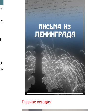
ин
де
е
ся
ям
Главное сегодня