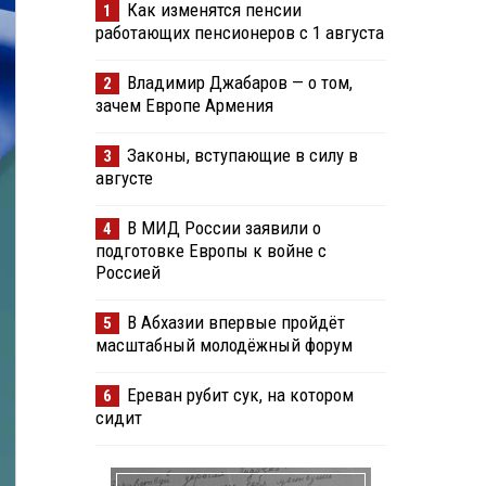
Как изменятся пенсии
1
работающих пенсионеров с 1 августа
Владимир Джабаров — о том,
2
зачем Европе Армения
Законы, вступающие в силу в
3
августе
В МИД России заявили о
4
подготовке Европы к войне с
Россией
В Абхазии впервые пройдёт
5
масштабный молодёжный форум
Ереван рубит сук, на котором
6
сидит