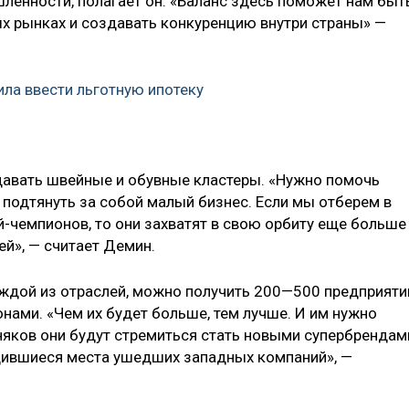
енности, полагает он. «Баланс здесь поможет нам быт
х рынках и создавать конкуренцию внутри страны» —
ла ввести льготную ипотеку
давать швейные и обувные кластеры. «Нужно помочь
 подтянуть за собой малый бизнес. Если мы отберем в
-чемпионов, то они захватят в свою орбиту еще больше
ей», — считает Демин.
аждой из отраслей, можно получить 200—500 предприяти
нами. «Чем их будет больше, тем лучше. И им нужно
няков они будут стремиться стать новыми супербрендам
дившиеся места ушедших западных компаний», —