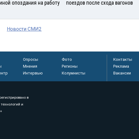
иной опоздания на работу
поездов после схода вагонов
Новости СМИ2
Опросы
Фото
Контакты
ы
Мнения
Регионы
Реклама
ентр
Интервью
Колумнисты
Вакансии
регистрировано в
 технологий и
8+
.