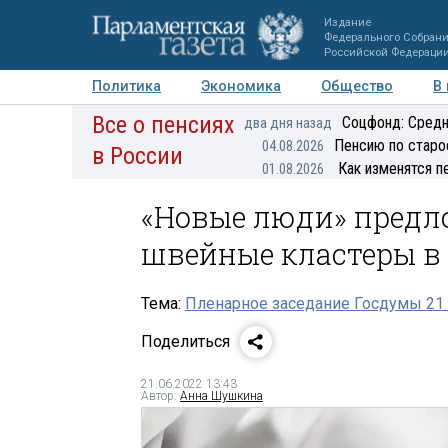
Издание
Федерального Собран
Российской Федераци
Политика
Экономика
Общество
В
Все о пенсиях
Фото
Авторы
Персоны
Мнения
Регионы
Соцфонд: Средн
два дня назад
Пенсию по старо
04.08.2026
в России
Как изменятся п
01.08.2026
«Новые люди» предл
швейные кластеры в
Тема:
Пленарное заседание Госдумы 21 
Поделиться
21.06.2022 13:43
Автор:
Анна Шушкина