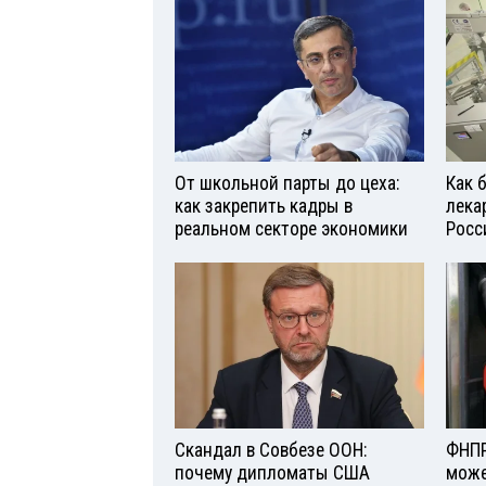
От школьной парты до цеха:
Как 
как закрепить кадры в
лека
реальном секторе экономики
Росс
Скандал в Совбезе ООН:
ФНПР
почему дипломаты США
може