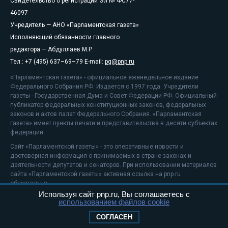
Свидетельство о регистрации Эл № ФС77-
46097
Учредитель — АНО «Парламентская газета»
Исполняющий обязанности главного
редактора — Абдуллаев М.Р.
Тел.: +7 (495) 637–69–79 E-mail:
pg@pnp.ru
«Парламентская газета» - официальное еженедельное издание
Федерального Собрания РФ. Издается с 1997 года. Учредители
газеты - Государственная Дума и Совет Федерации РФ. Официальный
публикатор федеральных конституционных законов, федеральных
законов и актов палат Федерального Собрания. «Парламентская
газета» имеет пункты печати и представительства в десяти субъектах
федерации.
Сайт «Парламентской газеты» - это оперативные новости и
достоверная информация о принимаемых в стране законах и
деятельности депутатов и сенаторов. При использовании материалов
сайта «Парламентской газеты» активная ссылка на pnp.ru
обязательна.
Используя сайт pnp.ru, Вы соглашаетесь с
На информационном ресурсе применяются
рекомендательные
использованием файлов cookie
технологии
Положение о защите персональных данных
СОГЛАСЕН