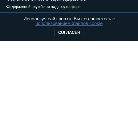
Федеральной службе по надзору в сфере
связи, информационных технологий и
Используя сайт pnp.ru, Вы соглашаетесь с
массовых коммуникаций (Роскомнадзор) 05
использованием файлов cookie
августа 2011 года. 18+
СОГЛАСЕН
Свидетельство о регистрации Эл № ФС77-
46097
Учредитель — АНО «Парламентская газета»
Исполняющий обязанности главного
редактора — Абдуллаев М.Р.
Тел.: +7 (495) 637–69–79 E-mail:
pg@pnp.ru
«Парламентская газета» - официальное еженедельное издание
Федерального Собрания РФ. Издается с 1997 года. Учредители
газеты - Государственная Дума и Совет Федерации РФ. Официальный
публикатор федеральных конституционных законов, федеральных
законов и актов палат Федерального Собрания. «Парламентская
газета» имеет пункты печати и представительства в десяти субъектах
федерации.
Сайт «Парламентской газеты» - это оперативные новости и
достоверная информация о принимаемых в стране законах и
деятельности депутатов и сенаторов. При использовании материалов