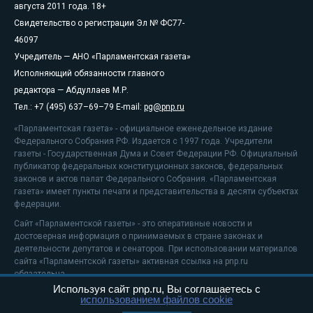
августа 2011 года. 18+
Свидетельство о регистрации Эл № ФС77-
46097
Учредитель — АНО «Парламентская газета»
Исполняющий обязанности главного
редактора — Абдуллаев М.Р.
Тел.: +7 (495) 637–69–79 E-mail:
pg@pnp.ru
«Парламентская газета» - официальное еженедельное издание
Федерального Собрания РФ. Издается с 1997 года. Учредители
газеты - Государственная Дума и Совет Федерации РФ. Официальный
публикатор федеральных конституционных законов, федеральных
законов и актов палат Федерального Собрания. «Парламентская
газета» имеет пункты печати и представительства в десяти субъектах
федерации.
Сайт «Парламентской газеты» - это оперативные новости и
достоверная информация о принимаемых в стране законах и
деятельности депутатов и сенаторов. При использовании материалов
сайта «Парламентской газеты» активная ссылка на pnp.ru
обязательна.
Используя сайт pnp.ru, Вы соглашаетесь с
На информационном ресурсе применяются
рекомендательные
использованием файлов cookie
технологии