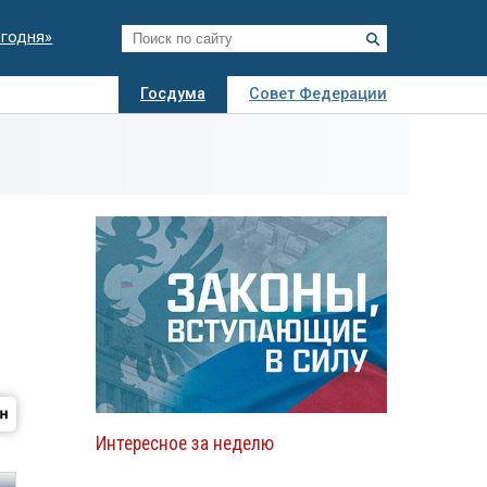
егодня»
Госдума
Совет Федерации
я
Авто
Недвижимость
Технологии
иза
ю
Интересное за неделю