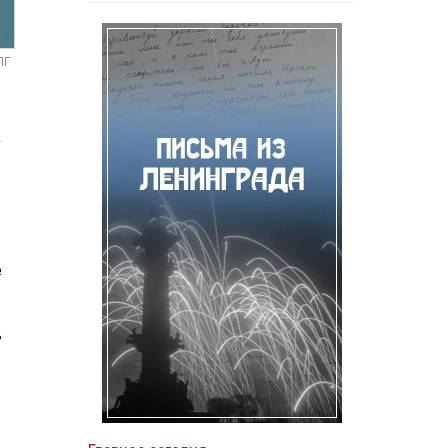
ПГ
.
е
в