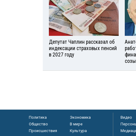
Депутат Чаплин рассказал об
Анат
индексации страховых пенсий
рабо
в 2027 году
фина
созы
Политика
Экономика
Видео
Общество
В мире
Персон
Происшествия
Культура
Медиац