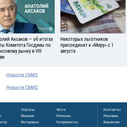
олий Аксаков — об итогах
Некоторых льготников
ты Комитета Госдумы по
присоединят к «Миру» с 1
нсовому рынку в VIII
августа
ве
Новости СМИ2
Новости СМИ2
Опросы
Фото
Контакты
ы
Мнения
Регионы
Реклама
ентр
Интервью
Колумнисты
Вакансии