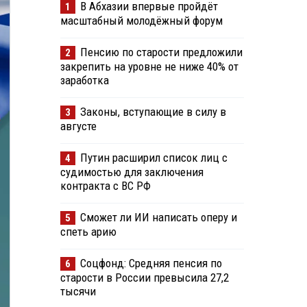
В Абхазии впервые пройдёт
1
масштабный молодёжный форум
Пенсию по старости предложили
2
закрепить на уровне не ниже 40% от
заработка
Законы, вступающие в силу в
3
августе
Путин расширил список лиц с
4
судимостью для заключения
контракта с ВС РФ
Сможет ли ИИ написать оперу и
5
спеть арию
Соцфонд: Средняя пенсия по
6
старости в России превысила 27,2
тысячи