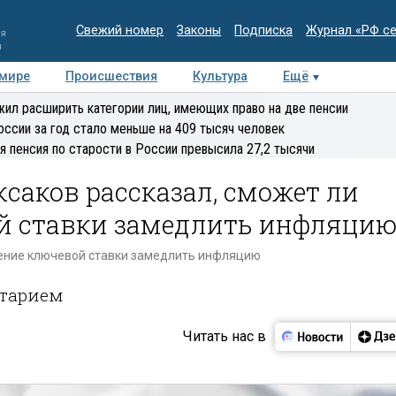
Свежий номер
Законы
Подписка
Журнал «РФ с
ия
и
 мире
Происшествия
Культура
Ещё
Медиацентр
Интервью
Колумнисты
Делова
ил расширить категории лиц, имеющих право на две пенсии
эксперт
оссии за год стало меньше на 409 тысяч человек
я пенсия по старости в России превысила 27,2 тысячи
саков рассказал, сможет ли
й ставки замедлить инфляци
шение ключевой ставки замедлить инфляцию
нтарием
Читать нас в