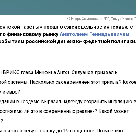
© Игорь Самохвалов/ПГ, Тимур Ханов/
ментской газеты» прошло еженедельное интервью с
по финансовому рынку
Анатолием Геннадьевичем
событиям российской денежно-кредитной политики
н БРИКС глава Минфина Антон Силуанов призвал к
ой системы. Насколько своевременен этот призыв? Како
у и евро?
седании в Госдуме выразил надежду сохранить инфляцию 
 Достижимо ли это в современных реалиях? Какой может
у?
овысил ключевую ставку до 19 процентов. По мнению