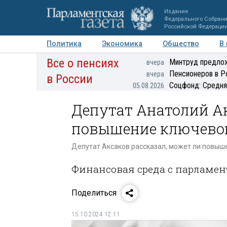
Издание
Федерального Собран
Российской Федераци
Политика
Экономика
Общество
В
Все о пенсиях
Фото
Авторы
Персоны
Мнения
Регионы
Минтруд предлож
вчера
Пенсионеров в Р
вчера
в России
Соцфонд: Средня
05.08.2026
Депутат Анатолий Ак
повышение ключево
Депутат Аксаков рассказал, может ли повы
Финансовая среда с парламе
Поделиться
15.10.2024 12:11