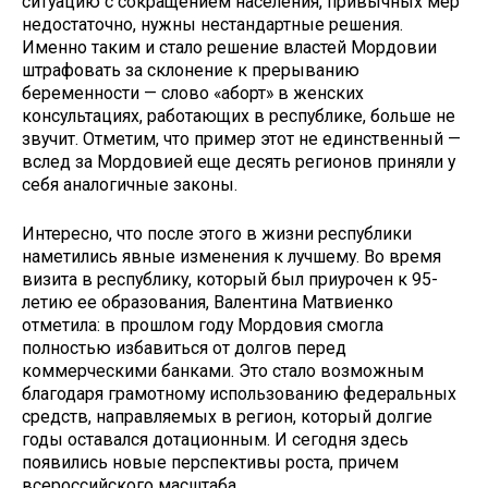
ситуацию с сокращением населения, привычных мер
недостаточно, нужны нестандартные решения.
Именно таким и стало решение властей Мордовии
штрафовать за склонение к прерыванию
беременности — слово «аборт» в женских
консультациях, работающих в республике, больше не
звучит. Отметим, что пример этот не единственный —
вслед за Мордовией еще десять регионов приняли у
себя аналогичные законы.
Интересно, что после этого в жизни республики
наметились явные изменения к лучшему. Во время
визита в республику, который был приурочен к 95-
летию ее образования, Валентина Матвиенко
отметила: в прошлом году Мордовия смогла
полностью избавиться от долгов перед
коммерческими банками. Это стало возможным
благодаря грамотному использованию федеральных
средств, направляемых в регион, который долгие
годы оставался дотационным. И сегодня здесь
появились новые перспективы роста, причем
всероссийского масштаба.