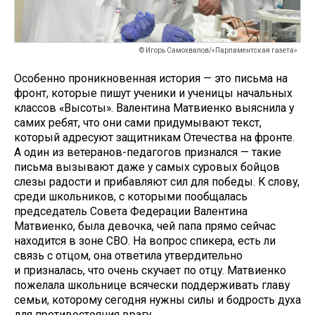
© Игорь Самохвалов/«Парламентская газета»
Особенно проникновенная история — это письма на
фронт, которые пишут ученики и ученицы начальных
классов «Высоты». Валентина Матвиенко выяснила у
самих ребят, что они сами придумывают текст,
который адресуют защитникам Отечества на фронте.
А один из ветеранов-педагогов признался — такие
письма вызывают даже у самых суровых бойцов
слезы радости и прибавляют сил для победы. К слову,
среди школьников, с которыми пообщалась
председатель Совета Федерации Валентина
Матвиенко, была девочка, чей папа прямо сейчас
находится в зоне СВО. На вопрос спикера, есть ли
связь с отцом, она ответила утвердительно
и призналась, что очень скучает по отцу. Матвиенко
пожелала школьнице всячески поддерживать главу
семьи, которому сегодня нужны силы и бодрость духа
для противостояния врагу.