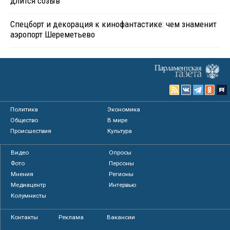
длится созыв
Спецборт и декорация к кинофантастике: чем знаменит
аэропорт Шереметьево
Политика
Экономика
Общество
В мире
Происшествия
Культура
Видео
Опросы
Фото
Персоны
Мнения
Регионы
Медиацентр
Интервью
Колумнисты
Контакты
Реклама
Вакансии