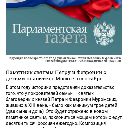
Верующие после крестного хода у памятника Петру и Февронии Муромских в
Екатеринбурге. Фото: РИА Новости/Павел Лисицын
Памятник святым Петру и Февронии с
детьми появится в Москве в сентябре
В этом году историки представили доказательство
того, что у покровителей семьи — святых
благоверных князей Петра и Февронии Муромских,
живших в XIII веке, - было как минимум трое детей
(два сына и дочь). Это будет отражено в новом
памятнике святым, поклониться мощам которых едут
десятки тысяч россиян ежегодно. Композиция